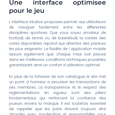
Une interface optimisee
pour le jeu
L interface intuitive proposee permet aux utilisateurs
de naviguer facilement entre les differentes
disciplines sportives. Que vous soyez amateur de
football, de tennis ou de basketball, la variete des
cotes disponibles repond aux attentes des parieurs
les plus exigeants. La fluidite de l application mobile
assure egalement que chaque mise soit placee
dans les meilleures conditions techniques possibles,
garantissant ainsi un confort d utilisation optimal.
En plus de la richesse de son catalogue, le site met
un point d honneur a securiser les transactions de
ses membres. La transparence et le respect des
reglementations en vigueur sont des piliers
fondamentaux qui renforcent la confiance des
joueurs envers la marque. Il est toutefois essentiel
de rappeler que les paris doivent toujours etre
abordes avec moderation et responsabilite pour