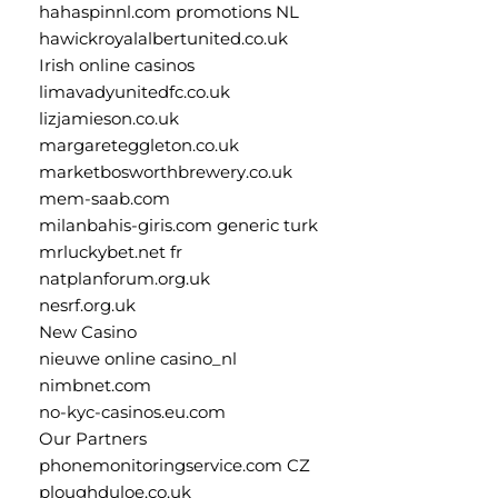
hahaspinnl.com promotions NL
hawickroyalalbertunited.co.uk
Irish online casinos
limavadyunitedfc.co.uk
lizjamieson.co.uk
margareteggleton.co.uk
marketbosworthbrewery.co.uk
mem-saab.com
milanbahis-giris.com generic turk
mrluckybet.net fr
natplanforum.org.uk
nesrf.org.uk
New Casino
nieuwe online casino_nl
nimbnet.com
no-kyc-casinos.eu.com
Our Partners
phonemonitoringservice.com CZ
ploughduloe.co.uk