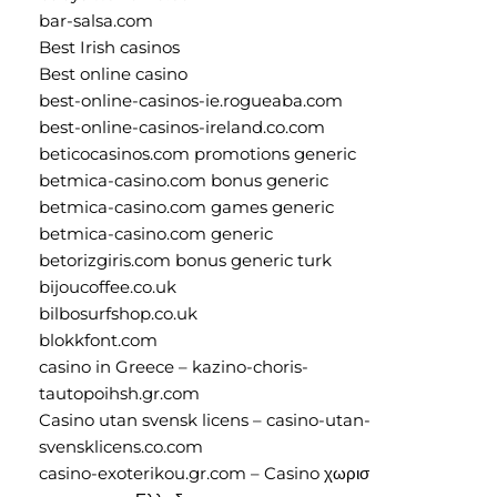
bar-salsa.com
Best Irish casinos
Best online casino
best-online-casinos-ie.rogueaba.com
best-online-casinos-ireland.co.com
beticocasinos.com promotions generic
betmica-casino.com bonus generic
betmica-casino.com games generic
betmica-casino.com generic
betorizgiris.com bonus generic turk
bijoucoffee.co.uk
bilbosurfshop.co.uk
blokkfont.com
casino in Greece – kazino-choris-
tautopoihsh.gr.com
Casino utan svensk licens – casino-utan-
svensklicens.co.com
casino-exoterikou.gr.com – Casino χωρισ