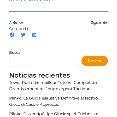
Anterior
Siguiente
Compartir
Buscar
Buscar
Noticias recientes
Tower Rush : Le meilleur Tutoriel Complet du
Divertissement de Jeux d’argent Tactique
Plinko: La Guida esaustiva Definitiva al Nostro
Gioco di Caso e Approccio
Plinko: Das endgültige Glücksspiel-Erlebnis mit