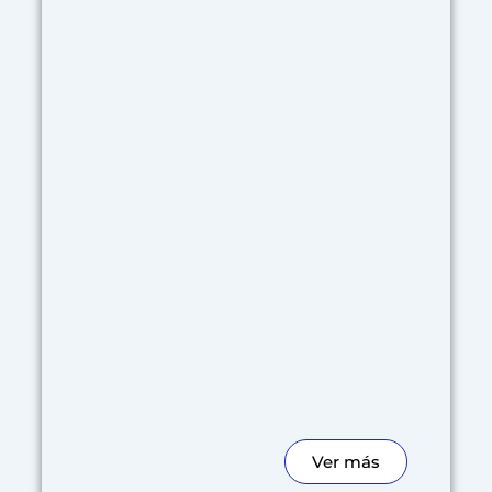
Ver más