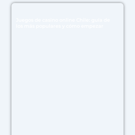
Juegos de casino online Chile: guía de
los más populares y cómo empezar