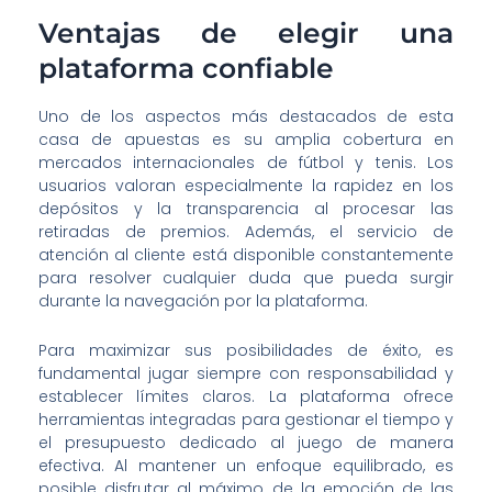
Ventajas de elegir una
plataforma confiable
Uno de los aspectos más destacados de esta
casa de apuestas es su amplia cobertura en
mercados internacionales de fútbol y tenis. Los
usuarios valoran especialmente la rapidez en los
depósitos y la transparencia al procesar las
retiradas de premios. Además, el servicio de
atención al cliente está disponible constantemente
para resolver cualquier duda que pueda surgir
durante la navegación por la plataforma.
Para maximizar sus posibilidades de éxito, es
fundamental jugar siempre con responsabilidad y
establecer límites claros. La plataforma ofrece
herramientas integradas para gestionar el tiempo y
el presupuesto dedicado al juego de manera
efectiva. Al mantener un enfoque equilibrado, es
posible disfrutar al máximo de la emoción de las