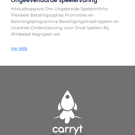
Ongeëvenaarde Speelervaring
Inhoudsopgave Ons Uitgebreide Spelportfolio
Flexibele Betalingsopties Promoties en
Beloningsprogramma Beveiligingsmaatregelen en
Licenties Ondersteuning voor Onze Spelers Bij
Winbeast begrijpen we
Ver Más