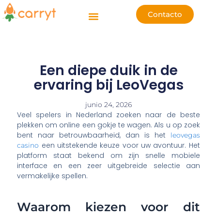
Ir
Contacto
al
contenido
Een diepe duik in de
ervaring bij LeoVegas
junio 24, 2026
Veel spelers in Nederland zoeken naar de beste
plekken om online een gokje te wagen. Als u op zoek
bent naar betrouwbaarheid, dan is het
leovegas
een uitstekende keuze voor uw avontuur. Het
casino
platform staat bekend om zijn snelle mobiele
interface en een zeer uitgebreide selectie aan
vermakelijke spellen.
Waarom kiezen voor dit