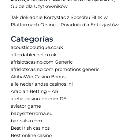
Guide dla Użytkowników
Jak dokładnie Korzystać z Sposobu BLIK w
Platformach Online – Poradnik dla Entuzjastów
Categorías
acousticboutique.co.uk
affordablechef.co.uk
afrislotscasino.com Generic
afrislotscasino.com promotions generic
AkibaWin Casino Bonus
alle nederlandse casinos_nl
Arabian Betting – AR
atefia-casino-de.com DE
aviator game
babysitterroma.eu
bar-salsa.com
Best Irish casinos
Best online casino