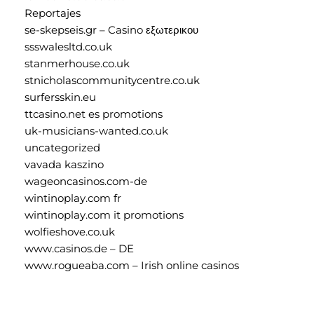
Reportajes
se-skepseis.gr – Casino εξωτερικου
ssswalesltd.co.uk
stanmerhouse.co.uk
stnicholascommunitycentre.co.uk
surfersskin.eu
ttcasino.net es promotions
uk-musicians-wanted.co.uk
uncategorized
vavada kaszino
wageoncasinos.com-de
wintinoplay.com fr
wintinoplay.com it promotions
wolfieshove.co.uk
www.casinos.de – DE
www.rogueaba.com – Irish online casinos