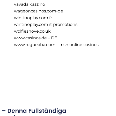
vavada kaszino
wageoncasinos.com-de
wintinoplay.com fr
wintinoplay.com it promotions
wolfieshove.co.uk
www.casinos.de – DE
www.rogueaba.com – Irish online casinos
 – Denna Fullständiga