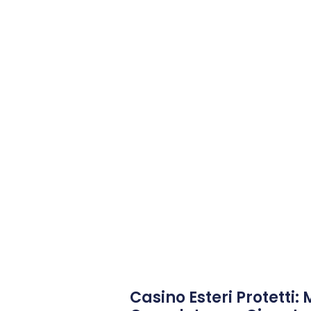
Casino Esteri Protetti