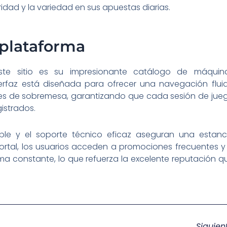
ridad y la variedad en sus apuestas diarias.
 plataforma
e sitio es su impresionante catálogo de máquin
erfaz está diseñada para ofrecer una navegación flui
res de sobremesa, garantizando que cada sesión de jue
gistrados.
le y el soporte técnico eficaz aseguran una estanc
portal, los usuarios acceden a promociones frecuentes y
ma constante, lo que refuerza la excelente reputación q
Siguien