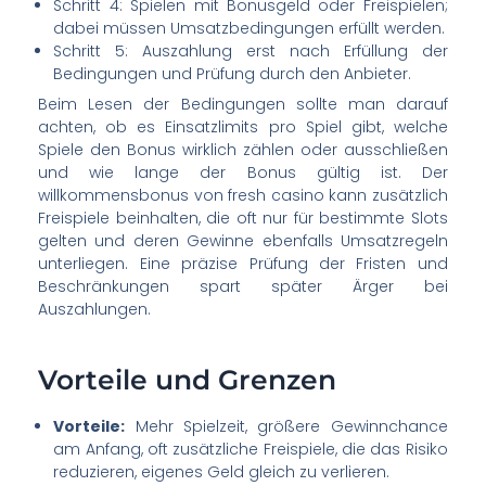
Schritt 4: Spielen mit Bonusgeld oder Freispielen;
dabei müssen Umsatzbedingungen erfüllt werden.
Schritt 5: Auszahlung erst nach Erfüllung der
Bedingungen und Prüfung durch den Anbieter.
Beim Lesen der Bedingungen sollte man darauf
achten, ob es Einsatzlimits pro Spiel gibt, welche
Spiele den Bonus wirklich zählen oder ausschließen
und wie lange der Bonus gültig ist. Der
willkommensbonus von fresh casino kann zusätzlich
Freispiele beinhalten, die oft nur für bestimmte Slots
gelten und deren Gewinne ebenfalls Umsatzregeln
unterliegen. Eine präzise Prüfung der Fristen und
Beschränkungen spart später Ärger bei
Auszahlungen.
Vorteile und Grenzen
Vorteile:
Mehr Spielzeit, größere Gewinnchance
am Anfang, oft zusätzliche Freispiele, die das Risiko
reduzieren, eigenes Geld gleich zu verlieren.