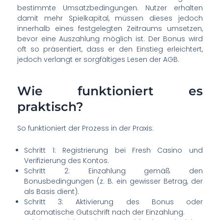
bestimmte Umsatzbedingungen. Nutzer erhalten
damit mehr Spielkapital, müssen dieses jedoch
innerhalb eines festgelegten Zeitraums umsetzen,
bevor eine Auszahlung möglich ist. Der Bonus wird
oft so präsentiert, dass er den Einstieg erleichtert,
jedoch verlangt er sorgfältiges Lesen der AGB.
Wie funktioniert es
praktisch?
So funktioniert der Prozess in der Praxis:
Schritt 1: Registrierung bei Fresh Casino und
Verifizierung des Kontos.
Schritt 2: Einzahlung gemäß den
Bonusbedingungen (z. B. ein gewisser Betrag, der
als Basis dient).
Schritt 3: Aktivierung des Bonus oder
automatische Gutschrift nach der Einzahlung.