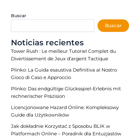
Buscar
Buscar
Noticias recientes
Tower Rush : Le meilleur Tutoriel Complet du
Divertissement de Jeux d’argent Tactique
Plinko: La Guida esaustiva Definitiva al Nostro
Gioco di Caso e Approccio
Plinko: Das endgültige Glücksspiel-Erlebnis mit
rechnerischer Präzision
Licencjonowane Hazard Online: Kompleksowy
Guide dla Użytkowników
Jak dokładnie Korzystać z Sposobu BLIK w
Platformach Online – Poradnik dla Entuzjastów