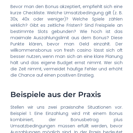
Bevor man den Bonus akzeptiert, empfiehlt sich eine
kurze Checkliste: Welche Umsatzbedingung gilt (z. B.
30x, 40x oder weniger)? Welche Spiele zählen
wirklich? Gibt es zeitliche Fristen? Sind Freispiele an
bestimmte Slots gebunden? Wie hoch ist das
maximale Auszahlungslimit aus dem Bonus? Diese
Punkte klären, bevor man Geld einzahlt. Der
willkommensbonus von fresh casino lässt sich oft
besser nutzen, wenn man sich an eine klare Planung
hält und das eigene Budget ernst nimmt. Wer sich
die Zeit nimmt, vermeidet häufige Fehler und erhöht
die Chance auf einen positiven Einstieg.
Beispiele aus der Praxis
Stellen wir uns zwei praxisnahe Situationen vor.
Beispiel 1: Eine Einzahlung wird mit einem Bonus
kombiniert, der Bonusbetrag plus
Umsatzbedingungen müssen erfüllt werden, bevor
Auszahlungen möglich sind. In der Praxis bedeutet