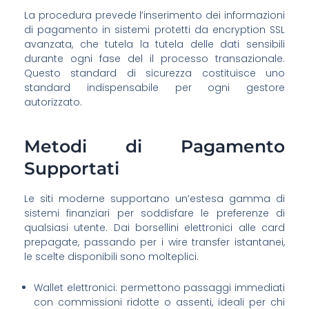
La procedura prevede l’inserimento dei informazioni
di pagamento in sistemi protetti da encryption SSL
avanzata, che tutela la tutela delle dati sensibili
durante ogni fase del il processo transazionale.
Questo standard di sicurezza costituisce uno
standard indispensabile per ogni gestore
autorizzato.
Metodi di Pagamento
Supportati
Le siti moderne supportano un’estesa gamma di
sistemi finanziari per soddisfare le preferenze di
qualsiasi utente. Dai borsellini elettronici alle card
prepagate, passando per i wire transfer istantanei,
le scelte disponibili sono molteplici.
Wallet elettronici: permettono passaggi immediati
con commissioni ridotte o assenti, ideali per chi