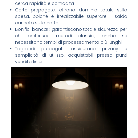
cerca rapidità e comodità
Carte prepagate: offrono dominio totale sulla
spesa, poiché è irrealizzabile superare il saldo
caricato sulla carta
Bonifici bancari: garantiscono totale sicurezza per
chi preferisce metodi classici, anche se
necessitano tempi di processamento più lunghi
Tagliandi prepagati: assicurano privacy e
semplicità di utilizzo, acquistabili presso punti
vendita fisici