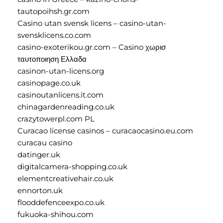
tautopoihsh.gr.com
Casino utan svensk licens – casino-utan-
svensklicens.co.com
casino-exoterikou.gr.com – Casino χωρισ
ταυτοποιηση Ελλαδα
casinon-utan-licens.org
casinopage.co.uk
casinoutanlicens.it.com
chinagardenreading.co.uk
crazytowerpl.com PL
Curacao license casinos – curacaocasino.eu.com
curacau casino
datinger.uk
digitalcamera-shopping.co.uk
elementcreativehair.co.uk
ennorton.uk
flooddefenceexpo.co.uk
fukuoka-shihou.com