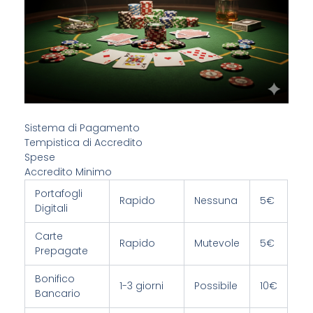
Sistema di Pagamento
Tempistica di Accredito
Spese
Accredito Minimo
Portafogli
Rapido
Nessuna
5€
Digitali
Carte
Rapido
Mutevole
5€
Prepagate
Bonifico
1-3 giorni
Possibile
10€
Bancario