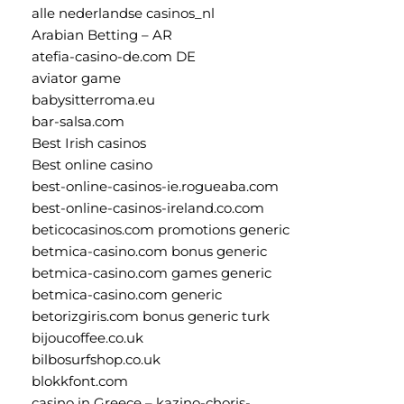
alle nederlandse casinos_nl
Arabian Betting – AR
atefia-casino-de.com DE
aviator game
babysitterroma.eu
bar-salsa.com
Best Irish casinos
Best online casino
best-online-casinos-ie.rogueaba.com
best-online-casinos-ireland.co.com
beticocasinos.com promotions generic
betmica-casino.com bonus generic
betmica-casino.com games generic
betmica-casino.com generic
betorizgiris.com bonus generic turk
bijoucoffee.co.uk
bilbosurfshop.co.uk
blokkfont.com
casino in Greece – kazino-choris-