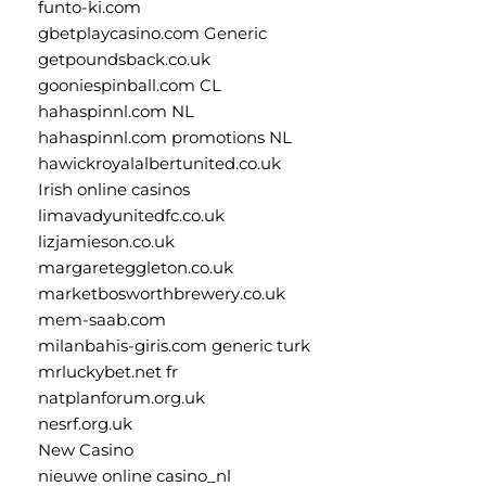
funto-ki.com
gbetplaycasino.com Generic
getpoundsback.co.uk
gooniespinball.com CL
hahaspinnl.com NL
hahaspinnl.com promotions NL
hawickroyalalbertunited.co.uk
Irish online casinos
limavadyunitedfc.co.uk
lizjamieson.co.uk
margareteggleton.co.uk
marketbosworthbrewery.co.uk
mem-saab.com
milanbahis-giris.com generic turk
mrluckybet.net fr
natplanforum.org.uk
nesrf.org.uk
New Casino
nieuwe online casino_nl