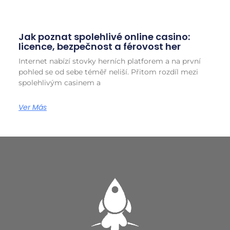
Jak poznat spolehlivé online casino:
licence, bezpečnost a férovost her
Internet nabízí stovky herních platforem a na první
pohled se od sebe téměř neliší. Přitom rozdíl mezi
spolehlivým casinem a
Ver Más