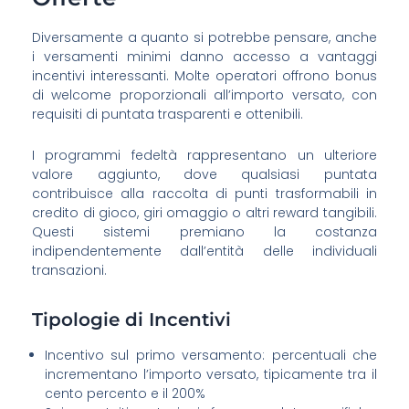
Diversamente a quanto si potrebbe pensare, anche
i versamenti minimi danno accesso a vantaggi
incentivi interessanti. Molte operatori offrono bonus
di welcome proporzionali all’importo versato, con
requisiti di puntata trasparenti e ottenibili.
I programmi fedeltà rappresentano un ulteriore
valore aggiunto, dove qualsiasi puntata
contribuisce alla raccolta di punti trasformabili in
credito di gioco, giri omaggio o altri reward tangibili.
Questi sistemi premiano la costanza
indipendentemente dall’entità delle individuali
transazioni.
Tipologie di Incentivi
Incentivo sul primo versamento: percentuali che
incrementano l’importo versato, tipicamente tra il
cento percento e il 200%