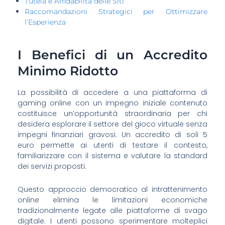
Tutela e Affidabilità delle Siti
Raccomandazioni Strategici per Ottimizzare
l’Esperienza
I Benefici di un Accredito
Minimo Ridotto
La possibilità di accedere a una piattaforma di
gaming online con un impegno iniziale contenuto
costituisce un’opportunità straordinaria per chi
desidera esplorare il settore del gioco virtuale senza
impegni finanziari gravosi. Un accredito di soli 5
euro permette ai utenti di testare il contesto,
familiarizzare con il sistema e valutare la standard
dei servizi proposti.
Questo approccio democratico al intrattenimento
online elimina le limitazioni economiche
tradizionalmente legate alle piattaforme di svago
digitale. I utenti possono sperimentare molteplici