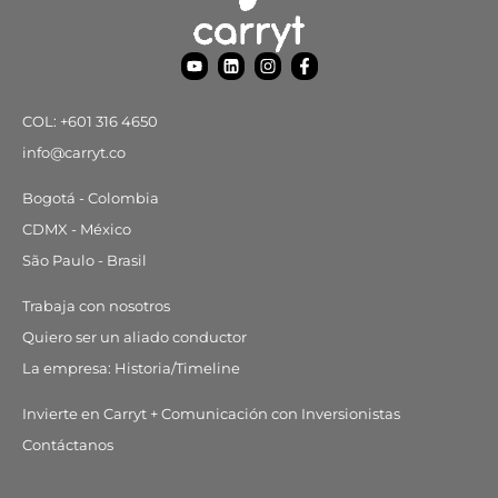
Y
L
I
F
o
i
n
a
u
n
s
c
t
k
t
e
COL: +601 316 4650
u
e
a
b
b
d
g
o
info@carryt.co
e
i
r
o
n
a
k
m
-
Bogotá - Colombia
f
CDMX - México
São Paulo - Brasil
Trabaja con nosotros
Quiero ser un aliado conductor
La empresa: Historia/Timeline
Invierte en Carryt + Comunicación con Inversionistas
Contáctanos