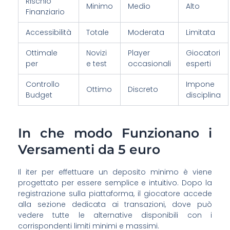
Rischio
Minimo
Medio
Alto
Finanziario
Accessibilità
Totale
Moderata
Limitata
Ottimale
Novizi
Player
Giocatori
per
e test
occasionali
esperti
Controllo
Impone
Ottimo
Discreto
Budget
disciplina
In che modo Funzionano i
Versamenti da 5 euro
Il iter per effettuare un deposito minimo è viene
progettato per essere semplice e intuitivo. Dopo la
registrazione sulla piattaforma, il giocatore accede
alla sezione dedicata ai transazioni, dove può
vedere tutte le alternative disponibili con i
corrispondenti limiti minimi e massimi.