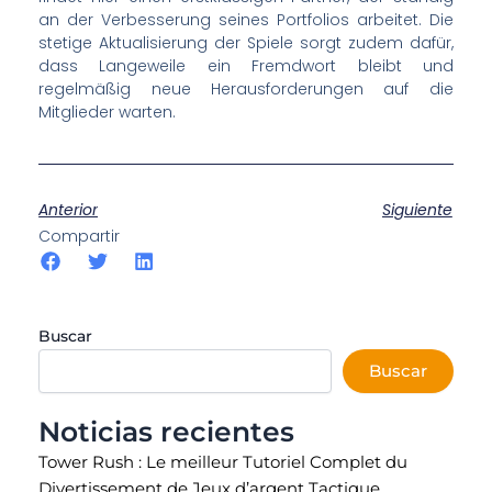
an der Verbesserung seines Portfolios arbeitet. Die
stetige Aktualisierung der Spiele sorgt zudem dafür,
dass Langeweile ein Fremdwort bleibt und
regelmäßig neue Herausforderungen auf die
Mitglieder warten.
Anterior
Siguiente
Compartir
Buscar
Buscar
Noticias recientes
Tower Rush : Le meilleur Tutoriel Complet du
Divertissement de Jeux d’argent Tactique