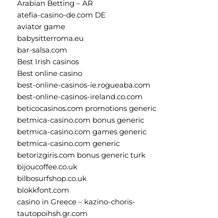
Arabian Betting – AR
atefia-casino-de.com DE
aviator game
babysitterroma.eu
bar-salsa.com
Best Irish casinos
Best online casino
best-online-casinos-ie.rogueaba.com
best-online-casinos-ireland.co.com
beticocasinos.com promotions generic
betmica-casino.com bonus generic
betmica-casino.com games generic
betmica-casino.com generic
betorizgiris.com bonus generic turk
bijoucoffee.co.uk
bilbosurfshop.co.uk
blokkfont.com
casino in Greece – kazino-choris-
tautopoihsh.gr.com