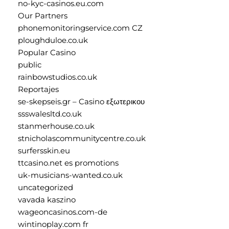
no-kyc-casinos.eu.com
Our Partners
phonemonitoringservice.com CZ
ploughduloe.co.uk
Popular Casino
public
rainbowstudios.co.uk
Reportajes
se-skepseis.gr – Casino εξωτερικου
ssswalesltd.co.uk
stanmerhouse.co.uk
stnicholascommunitycentre.co.uk
surfersskin.eu
ttcasino.net es promotions
uk-musicians-wanted.co.uk
uncategorized
vavada kaszino
wageoncasinos.com-de
wintinoplay.com fr