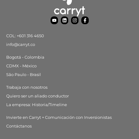
Y
L
I
F
o
i
n
a
u
n
s
c
t
k
t
e
COL: +601 316 4650
u
e
a
b
b
d
g
o
info@carryt.co
e
i
r
o
n
a
k
m
-
Bogotá - Colombia
f
CDMX - México
São Paulo - Brasil
Trabaja con nosotros
Quiero ser un aliado conductor
La empresa: Historia/Timeline
Invierte en Carryt + Comunicación con Inversionistas
Contáctanos