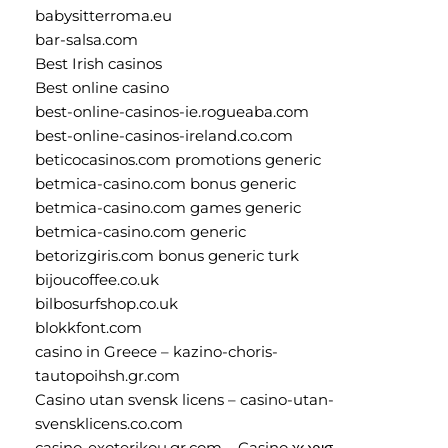
babysitterroma.eu
bar-salsa.com
Best Irish casinos
Best online casino
best-online-casinos-ie.rogueaba.com
best-online-casinos-ireland.co.com
beticocasinos.com promotions generic
betmica-casino.com bonus generic
betmica-casino.com games generic
betmica-casino.com generic
betorizgiris.com bonus generic turk
bijoucoffee.co.uk
bilbosurfshop.co.uk
blokkfont.com
casino in Greece – kazino-choris-
tautopoihsh.gr.com
Casino utan svensk licens – casino-utan-
svensklicens.co.com
casino-exoterikou.gr.com – Casino χωρισ