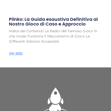
Plinko: La Guida esaustiva Definitiva al
Nostro Gioco di Caso e Approccio
Indice dei Contenuti Le Radici del Famoso Gioco In
che modo Funziona il Meccanismo di Gioco Le
Differenti Edizioni Accessibili
Ver Más