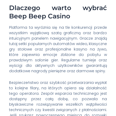
Dlaczego warto wybrać
Beep Beep Casino
Platforma ta wyróżnia się na tle konkurencji przede
wszystkim wyjątkową szatą graficzną oraz bardzo
intuicyjnym panelem nawigacyjnym. Gracze znajdą
tutaj setki popularnych automatów wideo, klasyczne
gry stołowe oraz profesjonalne kasyno na żywo,
które zapewnia emocje zbliżone do pobytu w
prawdziwym salonie gier. Regularne turnieje oraz
wyścigi dla aktywnych użytkowników gwarantują
dodatkowe nagrody pieniężne oraz darmowe spiny.
Bezpieczeństwo oraz szybkość przetwarzania wypłat
to kolejne filary, na których opiera się działalność
tego operatora. Zespół wsparcia technicznego jest
dostępny przez całą dobę, co pozwala na
błyskawiczne rozwiązywanie wszelkich wątpliwości
technicznych czy kwestii związanych z płatnościami.
Jeśli szukasz nowoczesnego miejsca do rozrywki,