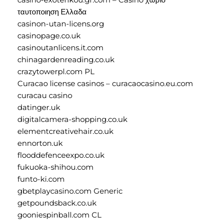
ταυτοποιηση Ελλαδα
casinon-utan-licens.org
casinopage.co.uk
casinoutanlicens.it.com
chinagardenreading.co.uk
crazytowerpl.com PL
Curacao license casinos – curacaocasino.eu.com
curacau casino
datinger.uk
digitalcamera-shopping.co.uk
elementcreativehair.co.uk
ennorton.uk
flooddefenceexpo.co.uk
fukuoka-shihou.com
funto-ki.com
gbetplaycasino.com Generic
getpoundsback.co.uk
gooniespinball.com CL