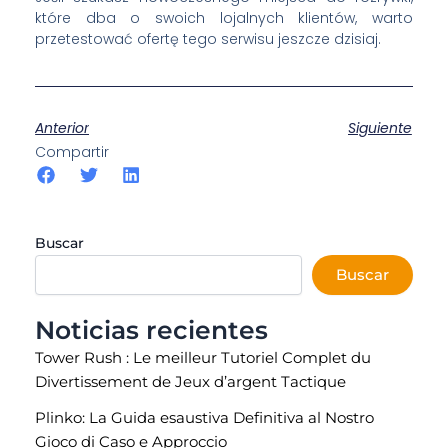
które dba o swoich lojalnych klientów, warto
przetestować ofertę tego serwisu jeszcze dzisiaj.
Anterior
Siguiente
Compartir
Buscar
Buscar
Noticias recientes
Tower Rush : Le meilleur Tutoriel Complet du
Divertissement de Jeux d’argent Tactique
Plinko: La Guida esaustiva Definitiva al Nostro
Gioco di Caso e Approccio