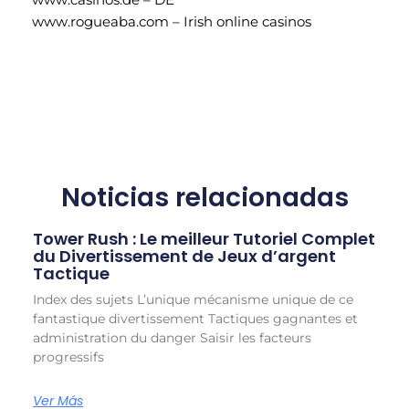
www.rogueaba.com – Irish online casinos
Noticias relacionadas
Tower Rush : Le meilleur Tutoriel Complet
du Divertissement de Jeux d’argent
Tactique
Index des sujets L’unique mécanisme unique de ce
fantastique divertissement Tactiques gagnantes et
administration du danger Saisir les facteurs
progressifs
Ver Más