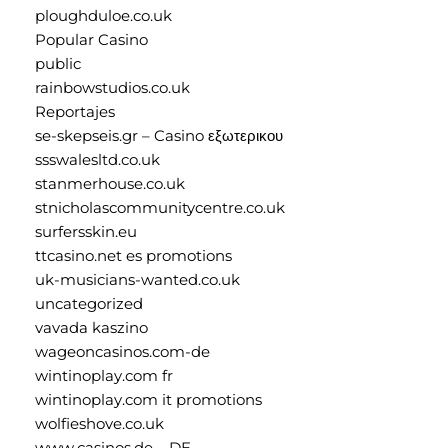
ploughduloe.co.uk
Popular Casino
public
rainbowstudios.co.uk
Reportajes
se-skepseis.gr – Casino εξωτερικου
ssswalesltd.co.uk
stanmerhouse.co.uk
stnicholascommunitycentre.co.uk
surfersskin.eu
ttcasino.net es promotions
uk-musicians-wanted.co.uk
uncategorized
vavada kaszino
wageoncasinos.com-de
wintinoplay.com fr
wintinoplay.com it promotions
wolfieshove.co.uk
www.casinos.de – DE