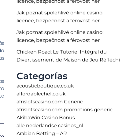
licence, bezpečnost a férovost her
Jak poznat spolehlivé online casino:
licence, bezpečnost a férovost her
Jak poznat spolehlivé online casino:
licence, bezpečnost a férovost her
ás
la
Chicken Road: Le Tutoriel Intégral du
as
Divertissement de Maison de Jeu Réfléchi
Categorías
as
acousticboutique.co.uk
ra
affordablechef.co.uk
te
afrislotscasino.com Generic
afrislotscasino.com promotions generic
AkibaWin Casino Bonus
alle nederlandse casinos_nl
Arabian Betting – AR
te