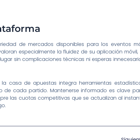
lataforma
riedad de mercados disponibles para los eventos m
valoran especialmente la fluidez de su aplicación móvil, 
lugar sin complicaciones técnicas ni esperas innecesari
, la casa de apuestas integra herramientas estadístic
ollo de cada partido. Mantenerse informado es clave pa
pre las cuotas competitivas que se actualizan al instan
go.
Siguien