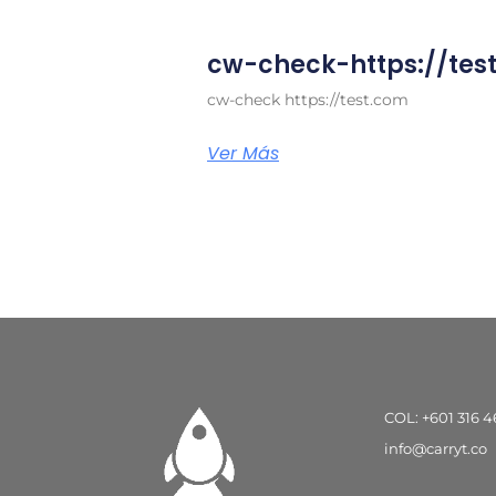
cw-check-https://tes
cw-check https://test.com
Ver Más
COL: +601 316 
info@carryt.co