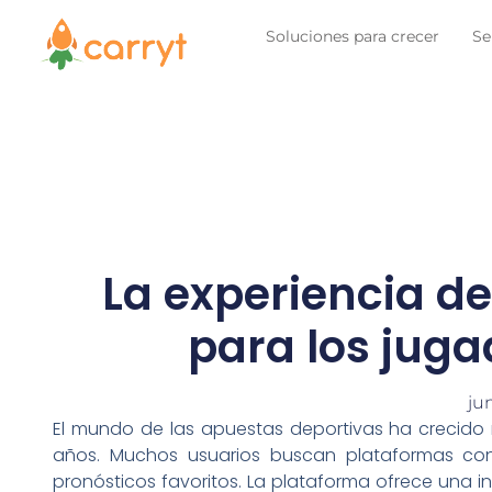
Ir
Soluciones para crecer
Se
al
contenido
La experiencia d
para los juga
ju
El mundo de las apuestas deportivas ha crecido n
años. Muchos usuarios buscan plataformas co
pronósticos favoritos. La plataforma ofrece una in