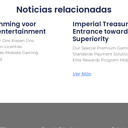
Noticias relacionadas
emming voor
Imperial Treasu
entertainment
Entrance towar
Superiority
 Ons Kiezen Ons
en Licenties
Our Special Premium Gamin
ies Mobiele Gaming
Standards Payment Solution
g
Elite Rewards Program Mo
Ver Más