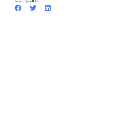
Compartir