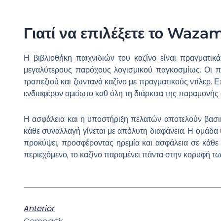
Γιατί να επιλέξετε το Wazam
Η βιβλιοθήκη παιχνιδιών του καζίνο είναι πραγματικ
μεγαλύτερους παρόχους λογισμικού παγκοσμίως. Οι πα
τραπεζιού και ζωντανά καζίνο με πραγματικούς ντίλερ. 
ενδιαφέρον αμείωτο καθ όλη τη διάρκεια της παραμονής 
Η ασφάλεια και η υποστήριξη πελατών αποτελούν βασι
κάθε συναλλαγή γίνεται με απόλυτη διαφάνεια. Η ομάδα 
προκύψει, προσφέροντας ηρεμία και ασφάλεια σε κάθε π
περιεχόμενο, το καζίνο παραμένει πάντα στην κορυφή 
Anterior