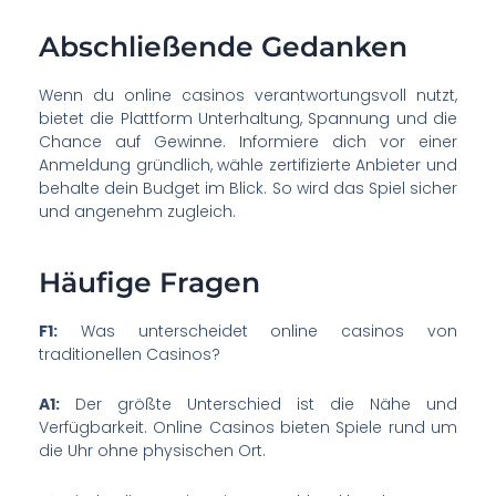
Abschließende Gedanken
Wenn du online casinos verantwortungsvoll nutzt,
bietet die Plattform Unterhaltung, Spannung und die
Chance auf Gewinne. Informiere dich vor einer
Anmeldung gründlich, wähle zertifizierte Anbieter und
behalte dein Budget im Blick. So wird das Spiel sicher
und angenehm zugleich.
Häufige Fragen
F1:
Was unterscheidet online casinos von
traditionellen Casinos?
A1:
Der größte Unterschied ist die Nähe und
Verfügbarkeit. Online Casinos bieten Spiele rund um
die Uhr ohne physischen Ort.