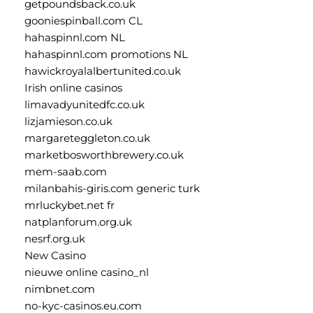
getpoundsback.co.uk
gooniespinball.com CL
hahaspinnl.com NL
hahaspinnl.com promotions NL
hawickroyalalbertunited.co.uk
Irish online casinos
limavadyunitedfc.co.uk
lizjamieson.co.uk
margareteggleton.co.uk
marketbosworthbrewery.co.uk
mem-saab.com
milanbahis-giris.com generic turk
mrluckybet.net fr
natplanforum.org.uk
nesrf.org.uk
New Casino
nieuwe online casino_nl
nimbnet.com
no-kyc-casinos.eu.com