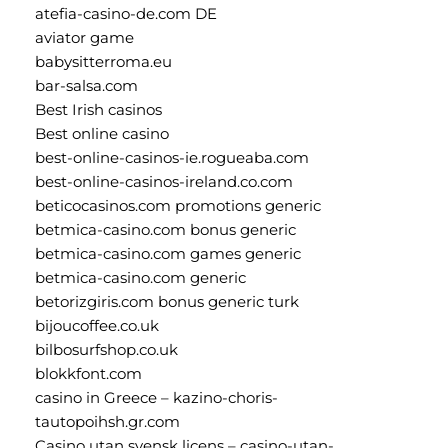
atefia-casino-de.com DE
aviator game
babysitterroma.eu
bar-salsa.com
Best Irish casinos
Best online casino
best-online-casinos-ie.rogueaba.com
best-online-casinos-ireland.co.com
beticocasinos.com promotions generic
betmica-casino.com bonus generic
betmica-casino.com games generic
betmica-casino.com generic
betorizgiris.com bonus generic turk
bijoucoffee.co.uk
bilbosurfshop.co.uk
blokkfont.com
casino in Greece – kazino-choris-
tautopoihsh.gr.com
Casino utan svensk licens – casino-utan-