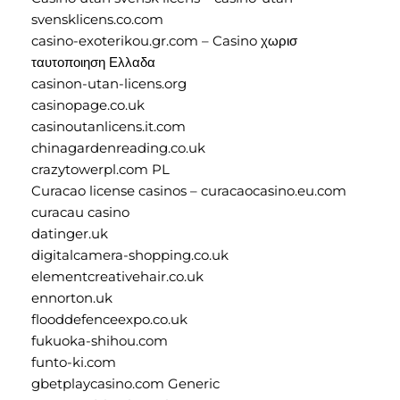
svensklicens.co.com
casino-exoterikou.gr.com – Casino χωρισ
ταυτοποιηση Ελλαδα
casinon-utan-licens.org
casinopage.co.uk
casinoutanlicens.it.com
chinagardenreading.co.uk
crazytowerpl.com PL
Curacao license casinos – curacaocasino.eu.com
curacau casino
datinger.uk
digitalcamera-shopping.co.uk
elementcreativehair.co.uk
ennorton.uk
flooddefenceexpo.co.uk
fukuoka-shihou.com
funto-ki.com
gbetplaycasino.com Generic