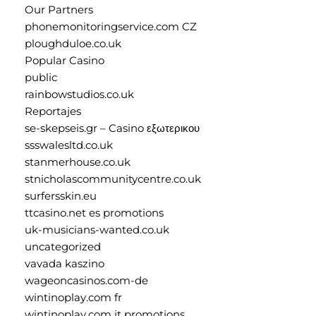
Our Partners
phonemonitoringservice.com CZ
ploughduloe.co.uk
Popular Casino
public
rainbowstudios.co.uk
Reportajes
se-skepseis.gr – Casino εξωτερικου
ssswalesltd.co.uk
stanmerhouse.co.uk
stnicholascommunitycentre.co.uk
surfersskin.eu
ttcasino.net es promotions
uk-musicians-wanted.co.uk
uncategorized
vavada kaszino
wageoncasinos.com-de
wintinoplay.com fr
wintinoplay.com it promotions