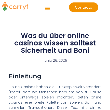
Ir
Contacto
al
contenido
Was du über online
casinos wissen solltest
Sicherheit und Boni
junio 26, 2026
Einleitung
Online Casinos haben die Glücksspielwelt verändert.
Überall dort, wo Menschen bequem von zu Hause
oder unterwegs spielen möchten, bieten online
casinos eine breite Palette von Spielen, Boni und
schnellen Transaktionen. Dieser Text hilft dir zu