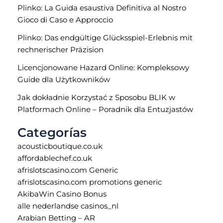
Plinko: La Guida esaustiva Definitiva al Nostro
Gioco di Caso e Approccio
Plinko: Das endgültige Glücksspiel-Erlebnis mit
rechnerischer Präzision
Licencjonowane Hazard Online: Kompleksowy
Guide dla Użytkowników
Jak dokładnie Korzystać z Sposobu BLIK w
Platformach Online – Poradnik dla Entuzjastów
Categorías
acousticboutique.co.uk
affordablechef.co.uk
afrislotscasino.com Generic
afrislotscasino.com promotions generic
AkibaWin Casino Bonus
alle nederlandse casinos_nl
Arabian Betting – AR