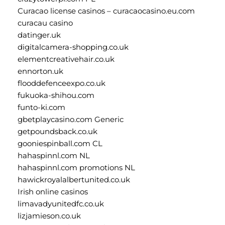
Curacao license casinos – curacaocasino.eu.com
curacau casino
datinger.uk
digitalcamera-shopping.co.uk
elementcreativehair.co.uk
ennorton.uk
flooddefenceexpo.co.uk
fukuoka-shihou.com
funto-ki.com
gbetplaycasino.com Generic
getpoundsback.co.uk
gooniespinball.com CL
hahaspinnl.com NL
hahaspinnl.com promotions NL
hawickroyalalbertunited.co.uk
Irish online casinos
limavadyunitedfc.co.uk
lizjamieson.co.uk