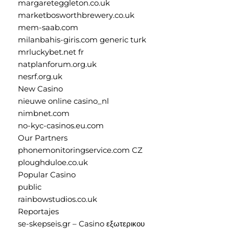
margareteggleton.co.uk
marketbosworthbrewery.co.uk
mem-saab.com
milanbahis-giris.com generic turk
mrluckybet.net fr
natplanforum.org.uk
nesrf.org.uk
New Casino
nieuwe online casino_nl
nimbnet.com
no-kyc-casinos.eu.com
Our Partners
phonemonitoringservice.com CZ
ploughduloe.co.uk
Popular Casino
public
rainbowstudios.co.uk
Reportajes
se-skepseis.gr – Casino εξωτερικου