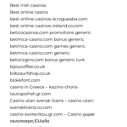
Best Irish casinos
Best online casino
best-online-casinos-ie.rogueaba.com
best-online-casinos-ireland.co.com
beticocasinos.com promotions generic
betmica-casino.com bonus generic
betmica-casino.com games generic
betmica-casino.com generic
betorizgiris.com bonus generic turk
bijoucoffee.co.uk
bilbosurfshop.co.uk
blokkfont.com
casino in Greece – kazino-choris-
tautopoihsh.gr.com
Casino utan svensk licens – casino-utan-
svensklicens.co.com
casino-exoterikou.gr.com – Casino χωρισ
ταυτοποιηση Ελλαδα