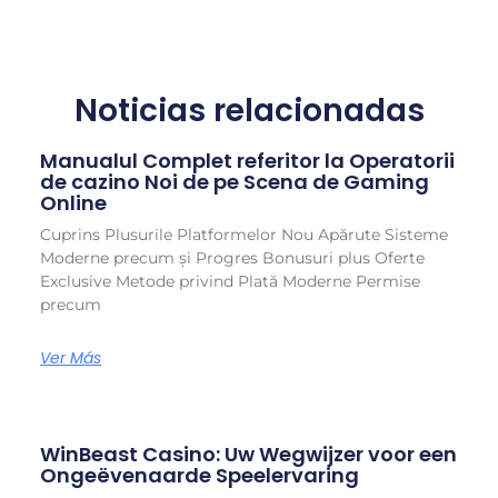
Noticias relacionadas
Manualul Complet referitor la Operatorii
de cazino Noi de pe Scena de Gaming
Online
Cuprins Plusurile Platformelor Nou Apărute Sisteme
Moderne precum și Progres Bonusuri plus Oferte
Exclusive Metode privind Plată Moderne Permise
precum
Ver Más
WinBeast Casino: Uw Wegwijzer voor een
Ongeëvenaarde Speelervaring