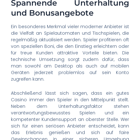
Spannende Unterhaltung
und Bonusangebote
Ein besonderes Merkmal vieler moderner Anbieter ist
die Vielfalt an Spielautomaten und Tischspielen, die
regelmäßig aktualisiert werden. Spieler profitieren oft
von speziellen Boni, die den Einstieg erleichtern oder
für treue Kunden attraktive Vorteile bieten. Die
technische Umsetzung sorgt zudem dafür, dass
man sowohl am Desktop als auch auf mobilen
Geräten jederzeit problemlos auf sein Konto
zugreifen kann.
Abschließend lässt sich sagen, dass ein gutes
Casino immer den Spieler in den Mittelpunkt stellt.
Neben dem Unterhaltungsfaktor stehen
verantwortungsbewusstes Spielen und ein
kompetenter Kundensupport an oberster Stelle. Wer
sich für einen seriösen Anbieter entscheidet, kann
das Erlebnis genießen und sich auf faire
Gewinnchancen in einer sicheren Umgebung