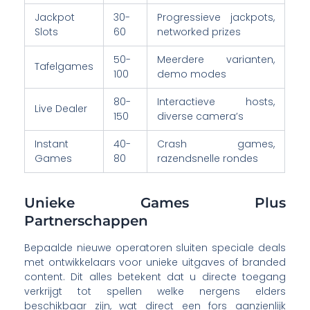
Jackpot
30-
Progressieve jackpots,
Slots
60
networked prizes
50-
Meerdere varianten,
Tafelgames
100
demo modes
80-
Interactieve hosts,
Live Dealer
150
diverse camera’s
Instant
40-
Crash games,
Games
80
razendsnelle rondes
Unieke Games Plus
Partnerschappen
Bepaalde nieuwe operatoren sluiten speciale deals
met ontwikkelaars voor unieke uitgaves of branded
content. Dit alles betekent dat u directe toegang
verkrijgt tot spellen welke nergens elders
beschikbaar zijn, wat direct een fors aanzienlijk