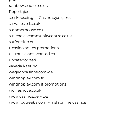
rainbowstudios.co.uk
Reportajes
se-skepseis.gr – Casino εξωτερικου
ssswalesltd.co.uk
stanmerhouse.co.uk
stnicholascommunitycentre.co.uk
surfersskin.eu
ttcasino.net es promotions
uk-musicians-wanted.co.uk
uncategorized
vavada kaszino
wageoncasinos.com-de
wintinoplay.com fr
wintinoplay.com it promotions
wolfieshove.co.uk
www.casinos.de – DE
www.rogueaba.com – Irish online casinos