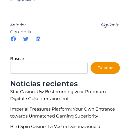
Anterior
Siguiente
Compartir
Buscar
Buscar
Noticias recientes
Star Casino: Uw Bestemming voor Premium
Digitale Gokentertainment
Imperial Treasures Platform: Your Own Entrance
towards Unmatched Gaming Superiority
Bird Spin Casino: La Vostra Destinazione di