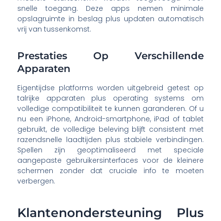
snelle toegang. Deze apps nemen minimale
opslagruimte in beslag plus updaten automatisch
vrij van tussenkomst.
Prestaties Op Verschillende
Apparaten
Eigentijdse platforms worden uitgebreid getest op
talrijke apparaten plus operating systems om
volledige compatibiliteit te kunnen garanderen. Of u
nu een iPhone, Android-smartphone, iPad of tablet
gebruikt, de volledige beleving blijft consistent met
razendsnelle laadtijden plus stabiele verbindingen.
Spellen zijn geoptimaliseerd met speciale
aangepaste gebruikersinterfaces voor de kleinere
schermen zonder dat cruciale info te moeten
verbergen.
Klantenondersteuning Plus