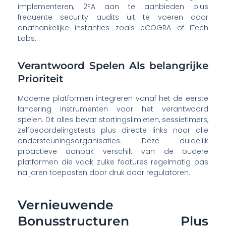
implementeren, 2FA aan te aanbieden plus
frequente security audits uit te voeren door
onafhankelijke instanties zoals eCOGRA of iTech
Labs.
Verantwoord Spelen Als belangrijke
Prioriteit
Moderne platformen integreren vanaf het de eerste
lancering instrumenten voor het verantwoord
spelen. Dit alles bevat stortingslimieten, sessietimers,
zelfbeoordelingstests plus directe links naar alle
ondersteuningsorganisaties. Deze duidelijk
proactieve aanpak verschilt van de oudere
platformen die vaak zulke features regelmatig pas
na jaren toepasten door druk door regulatoren.
Vernieuwende
Bonusstructuren Plus