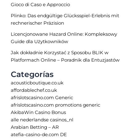
Gioco di Caso e Approccio
Plinko: Das endgültige Glücksspiel-Erlebnis mit
rechnerischer Präzision
Licencjonowane Hazard Online: Kompleksowy
Guide dla Użytkowników
Jak dokładnie Korzystać z Sposobu BLIK w
Platformach Online – Poradnik dla Entuzjastów
Categorías
acousticboutique.co.uk
affordablechef.co.uk
afrislotscasino.com Generic
afrislotscasino.com promotions generic
AkibaWin Casino Bonus
alle nederlandse casinos_nl
Arabian Betting – AR
atefia-casino-de.com DE