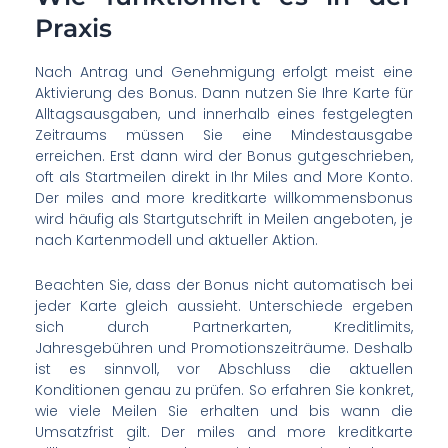
Praxis
Nach Antrag und Genehmigung erfolgt meist eine
Aktivierung des Bonus. Dann nutzen Sie Ihre Karte für
Alltagsausgaben, und innerhalb eines festgelegten
Zeitraums müssen Sie eine Mindestausgabe
erreichen. Erst dann wird der Bonus gutgeschrieben,
oft als Startmeilen direkt in Ihr Miles and More Konto.
Der miles and more kreditkarte willkommensbonus
wird häufig als Startgutschrift in Meilen angeboten, je
nach Kartenmodell und aktueller Aktion.
Beachten Sie, dass der Bonus nicht automatisch bei
jeder Karte gleich aussieht. Unterschiede ergeben
sich durch Partnerkarten, Kreditlimits,
Jahresgebühren und Promotionszeiträume. Deshalb
ist es sinnvoll, vor Abschluss die aktuellen
Konditionen genau zu prüfen. So erfahren Sie konkret,
wie viele Meilen Sie erhalten und bis wann die
Umsatzfrist gilt. Der miles and more kreditkarte