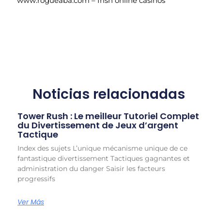
www.rogueaba.com – Irish online casinos
Noticias relacionadas
Tower Rush : Le meilleur Tutoriel Complet
du Divertissement de Jeux d’argent
Tactique
Index des sujets L’unique mécanisme unique de ce
fantastique divertissement Tactiques gagnantes et
administration du danger Saisir les facteurs
progressifs
Ver Más