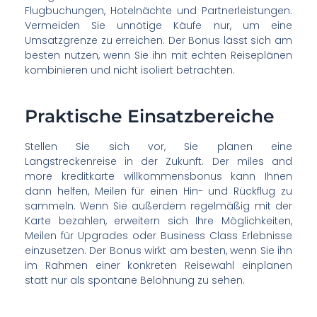
Flugbuchungen, Hotelnächte und Partnerleistungen.
Vermeiden Sie unnötige Käufe nur, um eine
Umsatzgrenze zu erreichen. Der Bonus lässt sich am
besten nutzen, wenn Sie ihn mit echten Reiseplänen
kombinieren und nicht isoliert betrachten.
Praktische Einsatzbereiche
Stellen Sie sich vor, Sie planen eine
Langstreckenreise in der Zukunft. Der miles and
more kreditkarte willkommensbonus kann Ihnen
dann helfen, Meilen für einen Hin- und Rückflug zu
sammeln. Wenn Sie außerdem regelmäßig mit der
Karte bezahlen, erweitern sich Ihre Möglichkeiten,
Meilen für Upgrades oder Business Class Erlebnisse
einzusetzen. Der Bonus wirkt am besten, wenn Sie ihn
im Rahmen einer konkreten Reisewahl einplanen
statt nur als spontane Belohnung zu sehen.