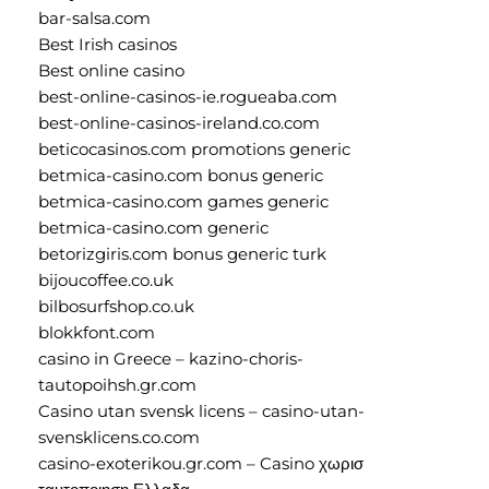
bar-salsa.com
Best Irish casinos
Best online casino
best-online-casinos-ie.rogueaba.com
best-online-casinos-ireland.co.com
beticocasinos.com promotions generic
betmica-casino.com bonus generic
betmica-casino.com games generic
betmica-casino.com generic
betorizgiris.com bonus generic turk
bijoucoffee.co.uk
bilbosurfshop.co.uk
blokkfont.com
casino in Greece – kazino-choris-
tautopoihsh.gr.com
Casino utan svensk licens – casino-utan-
svensklicens.co.com
casino-exoterikou.gr.com – Casino χωρισ