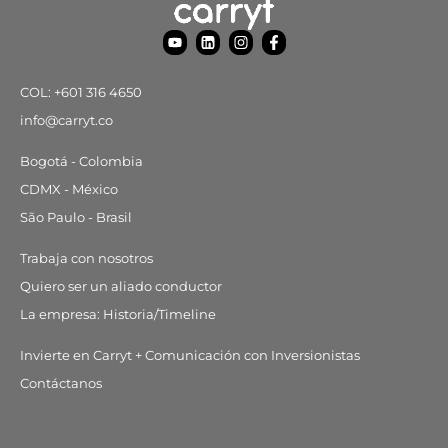
Y
L
I
F
o
i
n
a
u
n
s
c
t
k
t
e
COL: +601 316 4650
u
e
a
b
b
d
g
o
info@carryt.co
e
i
r
o
n
a
k
m
-
Bogotá - Colombia
f
CDMX - México
São Paulo - Brasil
Trabaja con nosotros
Quiero ser un aliado conductor
La empresa: Historia/Timeline
Invierte en Carryt + Comunicación con Inversionistas
Contáctanos