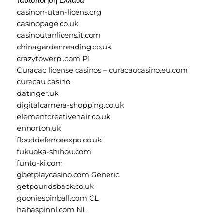
ταυτοποιηση Ελλαδα
casinon-utan-licens.org
casinopage.co.uk
casinoutanlicens.it.com
chinagardenreading.co.uk
crazytowerpl.com PL
Curacao license casinos – curacaocasino.eu.com
curacau casino
datinger.uk
digitalcamera-shopping.co.uk
elementcreativehair.co.uk
ennorton.uk
flooddefenceexpo.co.uk
fukuoka-shihou.com
funto-ki.com
gbetplaycasino.com Generic
getpoundsback.co.uk
gooniespinball.com CL
hahaspinnl.com NL