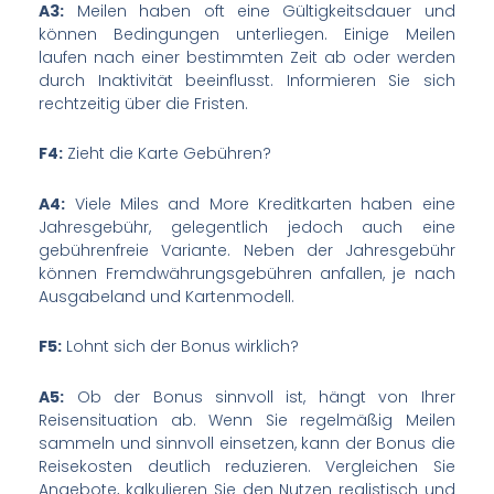
A3:
Meilen haben oft eine Gültigkeitsdauer und
können Bedingungen unterliegen. Einige Meilen
laufen nach einer bestimmten Zeit ab oder werden
durch Inaktivität beeinflusst. Informieren Sie sich
rechtzeitig über die Fristen.
F4:
Zieht die Karte Gebühren?
A4:
Viele Miles and More Kreditkarten haben eine
Jahresgebühr, gelegentlich jedoch auch eine
gebührenfreie Variante. Neben der Jahresgebühr
können Fremdwährungsgebühren anfallen, je nach
Ausgabeland und Kartenmodell.
F5:
Lohnt sich der Bonus wirklich?
A5:
Ob der Bonus sinnvoll ist, hängt von Ihrer
Reisensituation ab. Wenn Sie regelmäßig Meilen
sammeln und sinnvoll einsetzen, kann der Bonus die
Reisekosten deutlich reduzieren. Vergleichen Sie
Angebote, kalkulieren Sie den Nutzen realistisch und