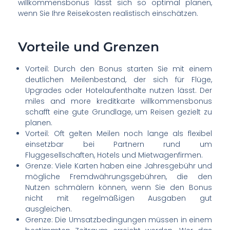
willkommensbonus lässt sich so optimal planen,
wenn Sie Ihre Reisekosten realistisch einschätzen.
Vorteile und Grenzen
Vorteil: Durch den Bonus starten Sie mit einem
deutlichen Meilenbestand, der sich für Flüge,
Upgrades oder Hotelaufenthalte nutzen lässt. Der
miles and more kreditkarte willkommensbonus
schafft eine gute Grundlage, um Reisen gezielt zu
planen.
Vorteil: Oft gelten Meilen noch lange als flexibel
einsetzbar bei Partnern rund um
Fluggesellschaften, Hotels und Mietwagenfirmen.
Grenze: Viele Karten haben eine Jahresgebühr und
mögliche Fremdwährungsgebühren, die den
Nutzen schmälern können, wenn Sie den Bonus
nicht mit regelmäßigen Ausgaben gut
ausgleichen.
Grenze: Die Umsatzbedingungen müssen in einem