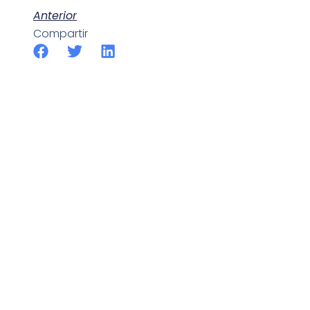
Anterior
Compartir