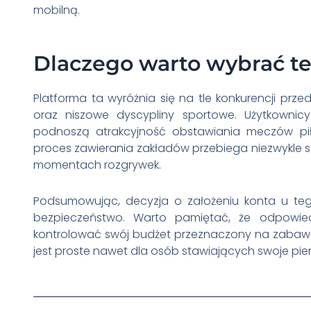
mobilną.
Dlaczego warto wybrać 
Platforma ta wyróżnia się na tle konkurencji prz
oraz niszowe dyscypliny sportowe. Użytkownic
podnoszą atrakcyjność obstawiania meczów piłk
proces zawierania zakładów przebiega niezwykle 
momentach rozgrywek.
Podsumowując, decyzja o założeniu konta u teg
bezpieczeństwo. Warto pamiętać, że odpowiedz
kontrolować swój budżet przeznaczony na zabawę. D
jest proste nawet dla osób stawiających swoje pie