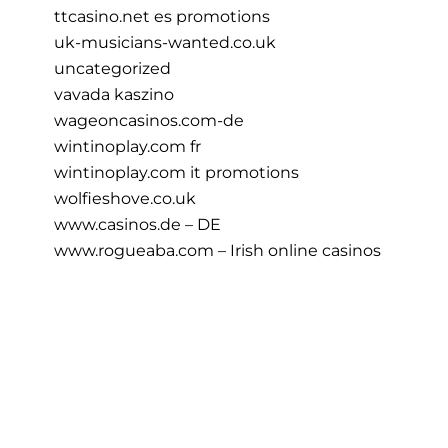
ttcasino.net es promotions
uk-musicians-wanted.co.uk
uncategorized
vavada kaszino
wageoncasinos.com-de
wintinoplay.com fr
wintinoplay.com it promotions
wolfieshove.co.uk
www.casinos.de – DE
www.rogueaba.com – Irish online casinos