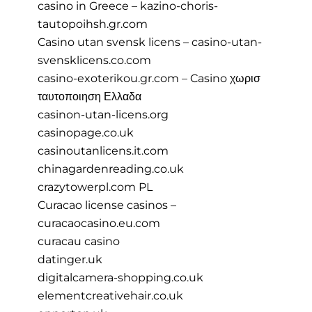
casino in Greece – kazino-choris-
tautopoihsh.gr.com
Casino utan svensk licens – casino-utan-
svensklicens.co.com
casino-exoterikou.gr.com – Casino χωρισ
ταυτοποιηση Ελλαδα
casinon-utan-licens.org
casinopage.co.uk
casinoutanlicens.it.com
chinagardenreading.co.uk
crazytowerpl.com PL
Curacao license casinos –
curacaocasino.eu.com
curacau casino
datinger.uk
digitalcamera-shopping.co.uk
elementcreativehair.co.uk