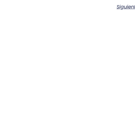
Siguien