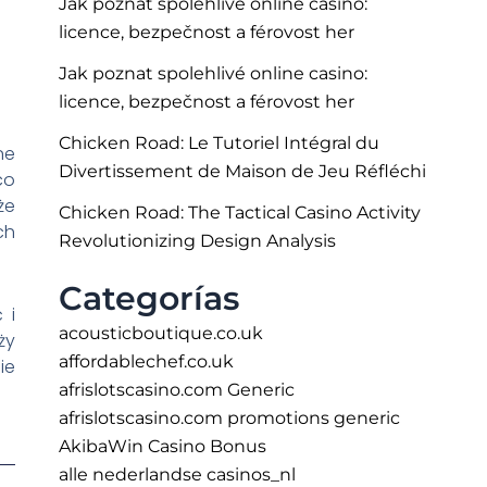
Jak poznat spolehlivé online casino:
licence, bezpečnost a férovost her
Jak poznat spolehlivé online casino:
licence, bezpečnost a férovost her
Chicken Road: Le Tutoriel Intégral du
ne
Divertissement de Maison de Jeu Réfléchi
co
że
Chicken Road: The Tactical Casino Activity
ch
Revolutionizing Design Analysis
Categorías
 i
acousticboutique.co.uk
ży
affordablechef.co.uk
ie
afrislotscasino.com Generic
afrislotscasino.com promotions generic
AkibaWin Casino Bonus
alle nederlandse casinos_nl