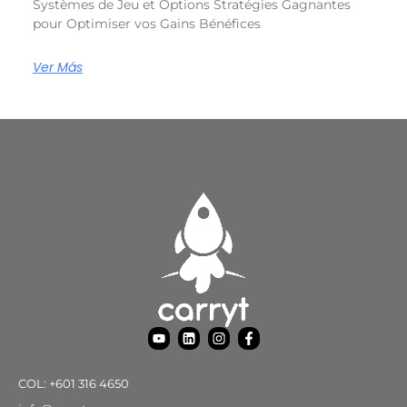
Systèmes de Jeu et Options Stratégies Gagnantes
pour Optimiser vos Gains Bénéfices
Ver Más
Y
L
I
F
o
i
n
a
u
n
s
c
t
k
t
e
COL: +601 316 4650
u
e
a
b
b
d
g
o