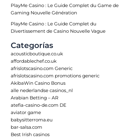
PlayMe Casino : Le Guide Complet du Game de
Gaming Nouvelle Génération
PlayMe Casino : Le Guide Complet du
Divertissement de Casino Nouvelle Vague
Categorías
acousticboutique.co.uk
affordablechef.co.uk
afrislotscasino.com Generic
afrislotscasino.com promotions generic
AkibaWin Casino Bonus
alle nederlandse casinos_nl
Arabian Betting – AR
atefia-casino-de.com DE
aviator game
babysitterroma.eu
bar-salsa.com
Best Irish casinos