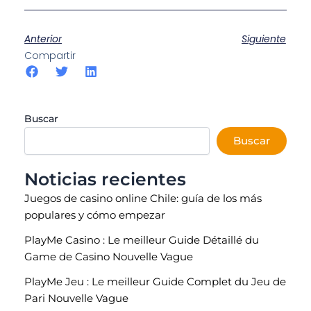
Anterior
Siguiente
Compartir
Buscar
Buscar
Noticias recientes
Juegos de casino online Chile: guía de los más
populares y cómo empezar
PlayMe Casino : Le meilleur Guide Détaillé du
Game de Casino Nouvelle Vague
PlayMe Jeu : Le meilleur Guide Complet du Jeu de
Pari Nouvelle Vague