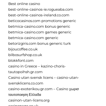
Best online casino
best-online-casinos-ie.rogueaba.com
best-online-casinos-ireland.co.com
beticocasinos.com promotions generic
betmica-casino.com bonus generic
betmica-casino.com games generic
betmica-casino.com generic
betorizgiris.com bonus generic turk
bijoucoffee.co.uk
bilbosurfshop.co.uk
blokkfont.com
casino in Greece – kazino-choris-
tautopoihsh.gr.com
Casino utan svensk licens – casino-utan-
svensklicens.co.com
casino-exoterikou.gr.com – Casino χωρισ
ταυτοποιηση Ελλαδα
casinon-utan-licens.org
casinopage.co.uk