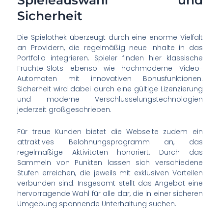
Spieleauswahl und
Sicherheit
Die Spielothek überzeugt durch eine enorme Vielfalt
an Providern, die regelmäßig neue Inhalte in das
Portfolio integrieren. Spieler finden hier klassische
Früchte-Slots ebenso wie hochmoderne Video-
Automaten mit innovativen Bonusfunktionen.
Sicherheit wird dabei durch eine gültige Lizenzierung
und moderne Verschlüsselungstechnologien
jederzeit großgeschrieben.
Für treue Kunden bietet die Webseite zudem ein
attraktives Belohnungsprogramm an, das
regelmäßige Aktivitäten honoriert. Durch das
Sammeln von Punkten lassen sich verschiedene
Stufen erreichen, die jeweils mit exklusiven Vorteilen
verbunden sind. Insgesamt stellt das Angebot eine
hervorragende Wahl für alle dar, die in einer sicheren
Umgebung spannende Unterhaltung suchen.