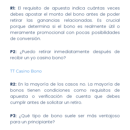
R1:
El requisito de apuesta indica cuántas veces
debes apostar el monto del bono antes de poder
retirar las ganancias relacionadas. Es crucial
porque determina si el bono es realmente útil o
meramente promocional con pocas posibilidades
de conversión.
P2:
¿Puedo retirar inmediatamente después de
recibir un yo casino bono?
TT Casino Bono
R2:
En la mayoría de los casos no. La mayoría de
bonos tienen condiciones como requisitos de
apuesta o verificación de cuenta que debes
cumplir antes de solicitar un retiro.
P3:
¿Qué tipo de bono suele ser más ventajoso
para un principiante?