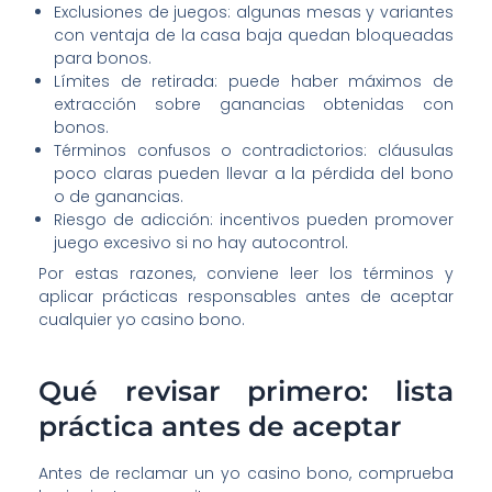
Exclusiones de juegos: algunas mesas y variantes
con ventaja de la casa baja quedan bloqueadas
para bonos.
Límites de retirada: puede haber máximos de
extracción sobre ganancias obtenidas con
bonos.
Términos confusos o contradictorios: cláusulas
poco claras pueden llevar a la pérdida del bono
o de ganancias.
Riesgo de adicción: incentivos pueden promover
juego excesivo si no hay autocontrol.
Por estas razones, conviene leer los términos y
aplicar prácticas responsables antes de aceptar
cualquier yo casino bono.
Qué revisar primero: lista
práctica antes de aceptar
Antes de reclamar un yo casino bono, comprueba