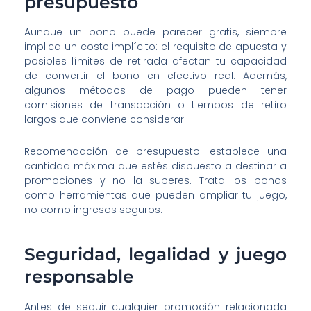
presupuesto
Aunque un bono puede parecer gratis, siempre
implica un coste implícito: el requisito de apuesta y
posibles límites de retirada afectan tu capacidad
de convertir el bono en efectivo real. Además,
algunos métodos de pago pueden tener
comisiones de transacción o tiempos de retiro
largos que conviene considerar.
Recomendación de presupuesto: establece una
cantidad máxima que estés dispuesto a destinar a
promociones y no la superes. Trata los bonos
como herramientas que pueden ampliar tu juego,
no como ingresos seguros.
Seguridad, legalidad y juego
responsable
Antes de seguir cualquier promoción relacionada