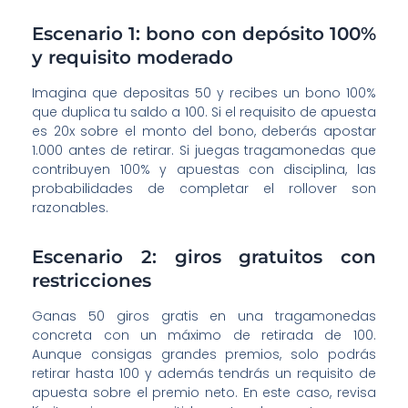
Escenario 1: bono con depósito 100%
y requisito moderado
Imagina que depositas 50 y recibes un bono 100%
que duplica tu saldo a 100. Si el requisito de apuesta
es 20x sobre el monto del bono, deberás apostar
1.000 antes de retirar. Si juegas tragamonedas que
contribuyen 100% y apuestas con disciplina, las
probabilidades de completar el rollover son
razonables.
Escenario 2: giros gratuitos con
restricciones
Ganas 50 giros gratis en una tragamonedas
concreta con un máximo de retirada de 100.
Aunque consigas grandes premios, solo podrás
retirar hasta 100 y además tendrás un requisito de
apuesta sobre el premio neto. En este caso, revisa