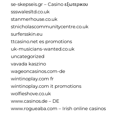
se-skepseis.gr – Casino εξωτερικου
ssswalesltd.co.uk
stanmerhouse.co.uk
stnicholascommunitycentre.co.uk
surfersskin.eu
ttcasino.net es promotions
uk-musicians-wanted.co.uk
uncategorized
vavada kaszino
wageoncasinos.com-de
wintinoplay.com fr
wintinoplay.com it promotions
wolfieshove.co.uk
www.casinos.de – DE
www.rogueaba.com – Irish online casinos