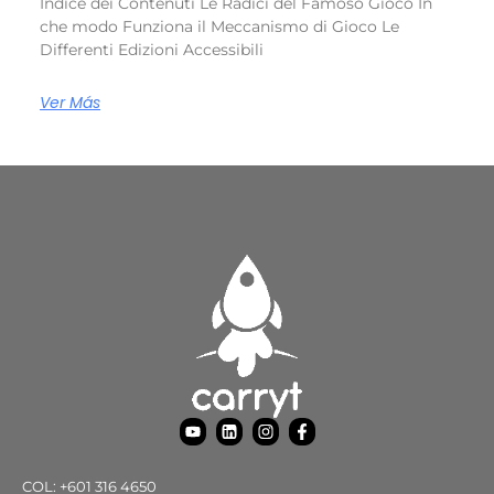
Indice dei Contenuti Le Radici del Famoso Gioco In
che modo Funziona il Meccanismo di Gioco Le
Differenti Edizioni Accessibili
Ver Más
Y
L
I
F
o
i
n
a
u
n
s
c
t
k
t
e
COL: +601 316 4650
u
e
a
b