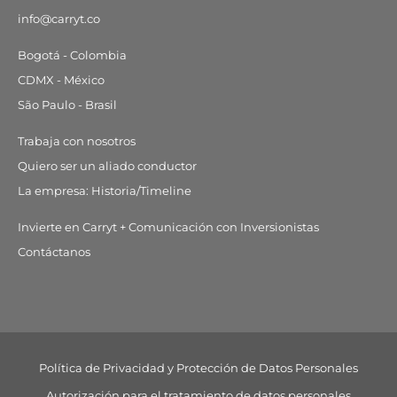
b
d
g
o
info@carryt.co
e
i
r
o
n
a
k
m
-
Bogotá - Colombia
f
CDMX - México
São Paulo - Brasil
Trabaja con nosotros
Quiero ser un aliado conductor
La empresa: Historia/Timeline
Invierte en Carryt + Comunicación con Inversionistas
Contáctanos
Política de Privacidad y Protección de Datos Personales
Autorización para el tratamiento de datos personales