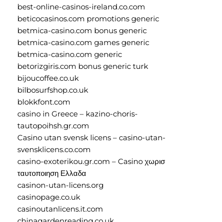
best-online-casinos-ireland.co.com
beticocasinos.com promotions generic
betmica-casino.com bonus generic
betmica-casino.com games generic
betmica-casino.com generic
betorizgiris.com bonus generic turk
bijoucoffee.co.uk
bilbosurfshop.co.uk
blokkfont.com
casino in Greece – kazino-choris-
tautopoihsh.gr.com
Casino utan svensk licens – casino-utan-
svensklicens.co.com
casino-exoterikou.gr.com – Casino χωρισ
ταυτοποιηση Ελλαδα
casinon-utan-licens.org
casinopage.co.uk
casinoutanlicens.it.com
chinagardenreading.co.uk