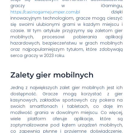
graczy w iGamingu,
dzięki
https://casinogamejumper.com/pl
innowacyjnym technologiom, gracze mogą cieszyć
się swoimi ulubionymi grami w każdym miejscu i
czasie. W tym artykule przyjrzymy się zaletom gier
mobilnych, procesowi pobierania aplikacji
hazardowych, bezpieczeństwu w grach mobilnych
oraz najpopularniejszym tytułom, które zdobywają
serca graczy w 2023 roku.
Zalety gier mobilnych
Jedną z największych zalet gier mobilnych jest ich
dostępność. Gracze mogą korzystać z gier
kasynowych, zakładów sportowych czy pokera na
swoich smartfonach i tabletach, co daje im
możliwość grania w dowolnym miejscu. Co więcej,
wiele platform oferuje aplikacje, które są
zoptymalizowane pod kątem urządzeń mobilnych,
co zapewnia płynne i przyjemne doświadczenie.