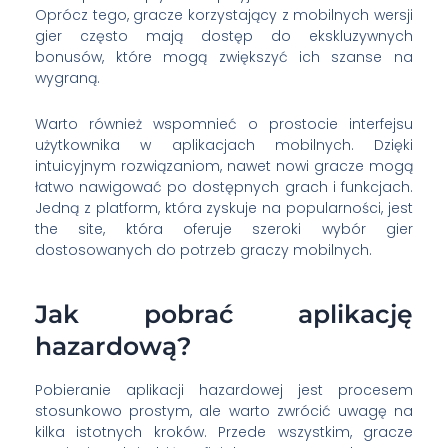
Oprócz tego, gracze korzystający z mobilnych wersji
gier często mają dostęp do ekskluzywnych
bonusów, które mogą zwiększyć ich szanse na
wygraną.
Warto również wspomnieć o prostocie interfejsu
użytkownika w aplikacjach mobilnych. Dzięki
intuicyjnym rozwiązaniom, nawet nowi gracze mogą
łatwo nawigować po dostępnych grach i funkcjach.
Jedną z platform, która zyskuje na popularności, jest
the site, która oferuje szeroki wybór gier
dostosowanych do potrzeb graczy mobilnych.
Jak pobrać aplikację
hazardową?
Pobieranie aplikacji hazardowej jest procesem
stosunkowo prostym, ale warto zwrócić uwagę na
kilka istotnych kroków. Przede wszystkim, gracze