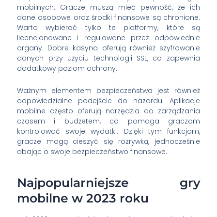
mobilnych. Gracze muszą mieć pewność, że ich
dane osobowe oraz środki finansowe są chronione.
Warto wybierać tylko te platformy, które są
licencjonowane i regulowane przez odpowiednie
organy. Dobre kasyna oferują również szyfrowanie
danych przy użyciu technologii SSL, co zapewnia
dodatkowy poziom ochrony.
Ważnym elementem bezpieczeństwa jest również
odpowiedzialne podejście do hazardu. Aplikacje
mobilne często oferują narzędzia do zarządzania
czasem i budżetem, co pomaga graczom
kontrolować swoje wydatki. Dzięki tym funkcjom,
gracze mogą cieszyć się rozrywką, jednocześnie
dbając o swoje bezpieczeństwo finansowe.
Najpopularniejsze gry
mobilne w 2023 roku