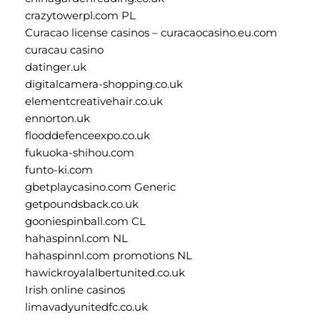
crazytowerpl.com PL
Curacao license casinos – curacaocasino.eu.com
curacau casino
datinger.uk
digitalcamera-shopping.co.uk
elementcreativehair.co.uk
ennorton.uk
flooddefenceexpo.co.uk
fukuoka-shihou.com
funto-ki.com
gbetplaycasino.com Generic
getpoundsback.co.uk
gooniespinball.com CL
hahaspinnl.com NL
hahaspinnl.com promotions NL
hawickroyalalbertunited.co.uk
Irish online casinos
limavadyunitedfc.co.uk