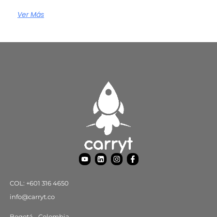
Ver Más
Y
L
I
F
o
i
n
a
u
n
s
c
t
k
t
e
COL: +601 316 4650
u
e
a
b
b
d
g
o
info@carryt.co
e
i
r
o
n
a
k
m
-
Bogotá - Colombia