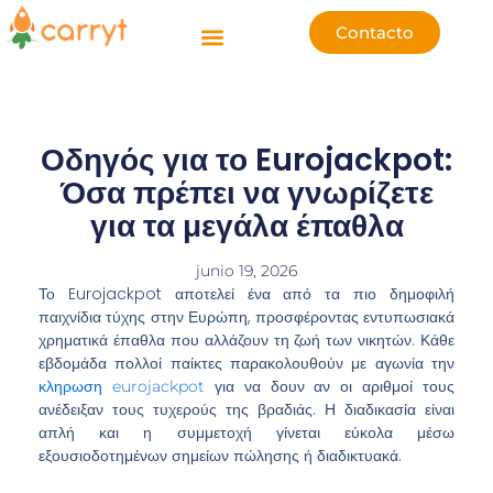
Ir
Contacto
al
contenido
Οδηγός για το Eurojackpot:
Όσα πρέπει να γνωρίζετε
για τα μεγάλα έπαθλα
junio 19, 2026
Το Eurojackpot αποτελεί ένα από τα πιο δημοφιλή
παιχνίδια τύχης στην Ευρώπη, προσφέροντας εντυπωσιακά
χρηματικά έπαθλα που αλλάζουν τη ζωή των νικητών. Κάθε
εβδομάδα πολλοί παίκτες παρακολουθούν με αγωνία την
για να δουν αν οι αριθμοί τους
κληρωση eurojackpot
ανέδειξαν τους τυχερούς της βραδιάς. Η διαδικασία είναι
απλή και η συμμετοχή γίνεται εύκολα μέσω
εξουσιοδοτημένων σημείων πώλησης ή διαδικτυακά.