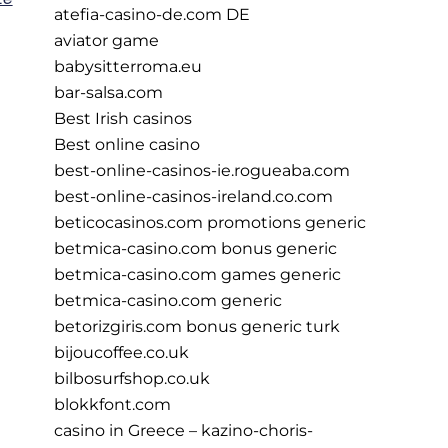
atefia-casino-de.com DE
aviator game
babysitterroma.eu
bar-salsa.com
Best Irish casinos
Best online casino
best-online-casinos-ie.rogueaba.com
best-online-casinos-ireland.co.com
beticocasinos.com promotions generic
betmica-casino.com bonus generic
betmica-casino.com games generic
betmica-casino.com generic
betorizgiris.com bonus generic turk
bijoucoffee.co.uk
bilbosurfshop.co.uk
blokkfont.com
casino in Greece – kazino-choris-