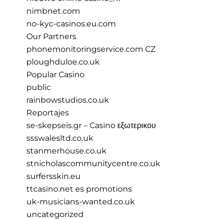
nimbnet.com
no-kyc-casinos.eu.com
Our Partners
phonemonitoringservice.com CZ
ploughduloe.co.uk
Popular Casino
public
rainbowstudios.co.uk
Reportajes
se-skepseis.gr – Casino εξωτερικου
ssswalesltd.co.uk
stanmerhouse.co.uk
stnicholascommunitycentre.co.uk
surfersskin.eu
ttcasino.net es promotions
uk-musicians-wanted.co.uk
uncategorized