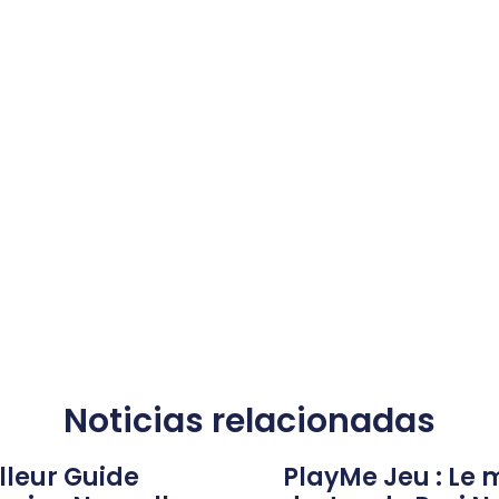
Noticias relacionadas
lleur Guide
PlayMe Jeu : Le 