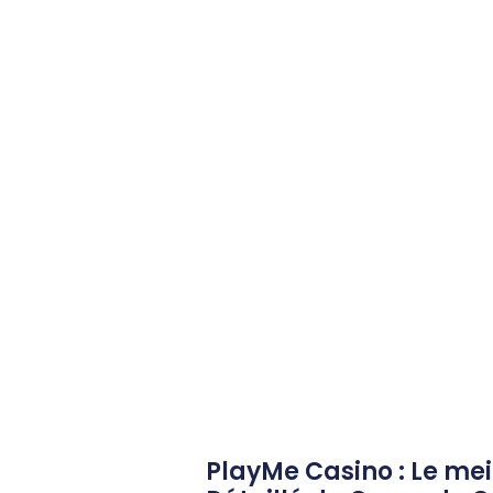
PlayMe Casino : Le mei