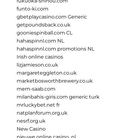
fukuoka-shihou.com
funto-ki.com
gbetplaycasino.com Generic
getpoundsback.co.uk
gooniespinball.com CL
hahaspinnl.com NL
hahaspinnl.com promotions NL
Irish online casinos
lizjamieson.co.uk
margareteggleton.co.uk
marketbosworthbrewery.co.uk
mem-saab.com
milanbahis-giris.com generic turk
mrluckybet.net fr
natplanforum.org.uk
nesrf.org.uk
New Casino
nieuwe online casino_nl