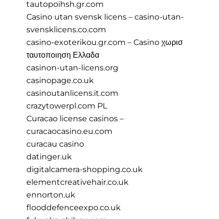
tautopoihsh.gr.com
Casino utan svensk licens – casino-utan-
svensklicens.co.com
casino-exoterikou.gr.com – Casino χωρισ
ταυτοποιηση Ελλαδα
casinon-utan-licens.org
casinopage.co.uk
casinoutanlicens.it.com
crazytowerpl.com PL
Curacao license casinos –
curacaocasino.eu.com
curacau casino
datinger.uk
digitalcamera-shopping.co.uk
elementcreativehair.co.uk
ennorton.uk
flooddefenceexpo.co.uk