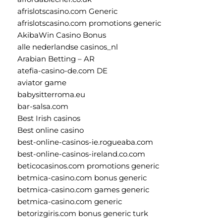
afrislotscasino.com Generic
afrislotscasino.com promotions generic
AkibaWin Casino Bonus
alle nederlandse casinos_nl
Arabian Betting – AR
atefia-casino-de.com DE
aviator game
babysitterroma.eu
bar-salsa.com
Best Irish casinos
Best online casino
best-online-casinos-ie.rogueaba.com
best-online-casinos-ireland.co.com
beticocasinos.com promotions generic
betmica-casino.com bonus generic
betmica-casino.com games generic
betmica-casino.com generic
betorizgiris.com bonus generic turk