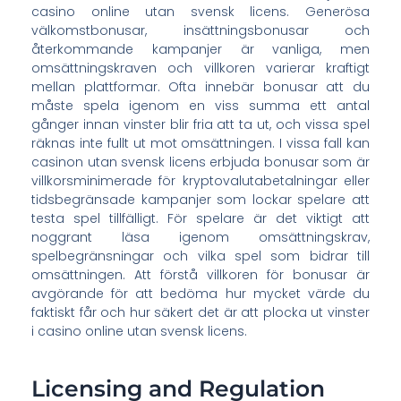
casino online utan svensk licens. Generösa
välkomstbonusar, insättningsbonusar och
återkommande kampanjer är vanliga, men
omsättningskraven och villkoren varierar kraftigt
mellan plattformar. Ofta innebär bonusar att du
måste spela igenom en viss summa ett antal
gånger innan vinster blir fria att ta ut, och vissa spel
räknas inte fullt ut mot omsättningen. I vissa fall kan
casinon utan svensk licens erbjuda bonusar som är
villkorsminimerade för kryptovalutabetalningar eller
tidsbegränsade kampanjer som lockar spelare att
testa spel tillfälligt. För spelare är det viktigt att
noggrant läsa igenom omsättningskrav,
spelbegränsningar och vilka spel som bidrar till
omsättningen. Att förstå villkoren för bonusar är
avgörande för att bedöma hur mycket värde du
faktiskt får och hur säkert det är att plocka ut vinster
i casino online utan svensk licens.
Licensing and Regulation