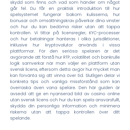
skydd som finns och vad som händer om något
går fel. Du får en praktisk introduktion till hur
spelsystemet fungerar bakom kulisserna, hur
bonusar och omsättningskrav påverkar dina vinster
och hur du kan bedöma risker utan att tappa
kontrollen. Vi tittar på licensregler, KYC-processer
och hur betalningar hanteras i olika jurisdiktioner,
inklusive hur kryptovalutor används i vissa
plattformar. För den seriösa spelaren är det
avgörande att förstå hur RTP, volatilitet och bankrulle
logik samverkar när man väljer en plattform utan
svensk licens, eftersom detta avgör hur mycket man
kan förvänta sig att vinna över tid. Slutligen delar vi
konkreta tips och vanliga missförstånd som kan
överraska även vana spelare. Den här guiden är
avsedd att ge en nyanserad bild av casino online
utan svensk licens och hur du kan spela ansvarsfullt,
skydda din personliga information och minimera
riskerna utan att tappa kontrollen över ditt
spelande.