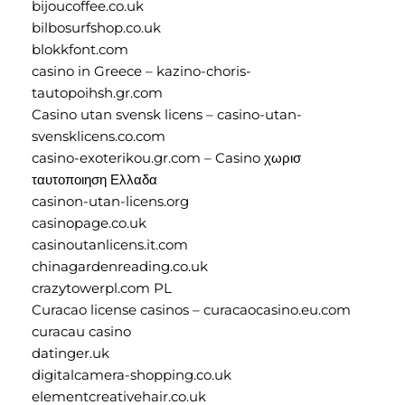
bijoucoffee.co.uk
bilbosurfshop.co.uk
blokkfont.com
casino in Greece – kazino-choris-
tautopoihsh.gr.com
Casino utan svensk licens – casino-utan-
svensklicens.co.com
casino-exoterikou.gr.com – Casino χωρισ
ταυτοποιηση Ελλαδα
casinon-utan-licens.org
casinopage.co.uk
casinoutanlicens.it.com
chinagardenreading.co.uk
crazytowerpl.com PL
Curacao license casinos – curacaocasino.eu.com
curacau casino
datinger.uk
digitalcamera-shopping.co.uk
elementcreativehair.co.uk