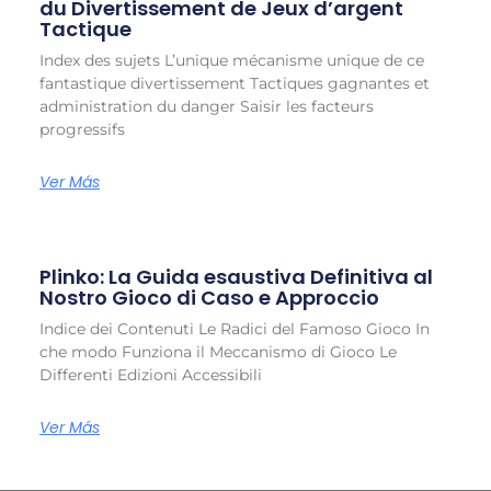
du Divertissement de Jeux d’argent
Tactique
Index des sujets L’unique mécanisme unique de ce
fantastique divertissement Tactiques gagnantes et
administration du danger Saisir les facteurs
progressifs
Ver Más
Plinko: La Guida esaustiva Definitiva al
Nostro Gioco di Caso e Approccio
Indice dei Contenuti Le Radici del Famoso Gioco In
che modo Funziona il Meccanismo di Gioco Le
Differenti Edizioni Accessibili
Ver Más