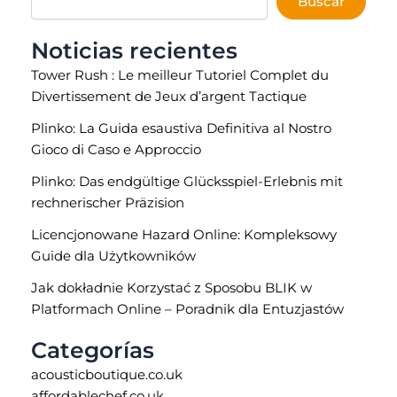
Buscar
Noticias recientes
Tower Rush : Le meilleur Tutoriel Complet du
Divertissement de Jeux d’argent Tactique
Plinko: La Guida esaustiva Definitiva al Nostro
Gioco di Caso e Approccio
Plinko: Das endgültige Glücksspiel-Erlebnis mit
rechnerischer Präzision
Licencjonowane Hazard Online: Kompleksowy
Guide dla Użytkowników
Jak dokładnie Korzystać z Sposobu BLIK w
Platformach Online – Poradnik dla Entuzjastów
Categorías
acousticboutique.co.uk
affordablechef.co.uk