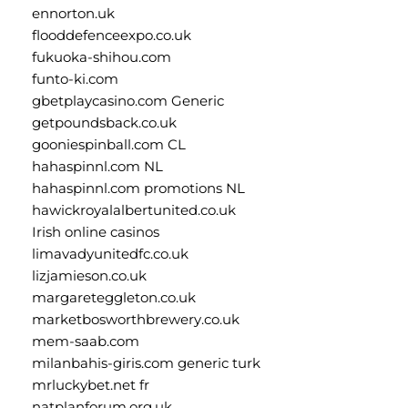
ennorton.uk
flooddefenceexpo.co.uk
fukuoka-shihou.com
funto-ki.com
gbetplaycasino.com Generic
getpoundsback.co.uk
gooniespinball.com CL
hahaspinnl.com NL
hahaspinnl.com promotions NL
hawickroyalalbertunited.co.uk
Irish online casinos
limavadyunitedfc.co.uk
lizjamieson.co.uk
margareteggleton.co.uk
marketbosworthbrewery.co.uk
mem-saab.com
milanbahis-giris.com generic turk
mrluckybet.net fr
natplanforum.org.uk