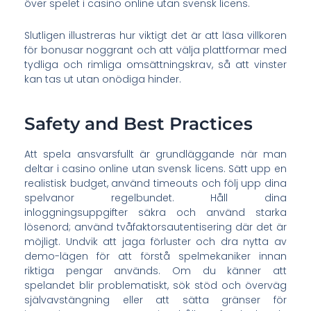
över spelet i casino online utan svensk licens.
Slutligen illustreras hur viktigt det är att läsa villkoren
för bonusar noggrant och att välja plattformar med
tydliga och rimliga omsättningskrav, så att vinster
kan tas ut utan onödiga hinder.
Safety and Best Practices
Att spela ansvarsfullt är grundläggande när man
deltar i casino online utan svensk licens. Sätt upp en
realistisk budget, använd timeouts och följ upp dina
spelvanor regelbundet. Håll dina
inloggningsuppgifter säkra och använd starka
lösenord; använd tvåfaktorsautentisering där det är
möjligt. Undvik att jaga förluster och dra nytta av
demo-lägen för att förstå spelmekaniker innan
riktiga pengar används. Om du känner att
spelandet blir problematiskt, sök stöd och överväg
självavstängning eller att sätta gränser för