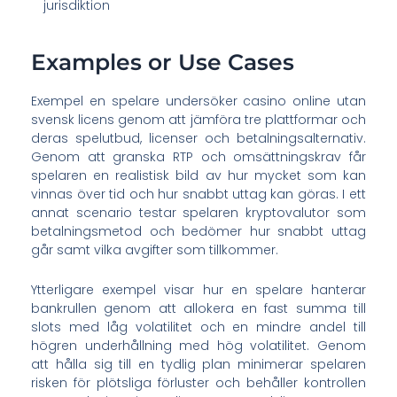
jurisdiktion
Examples or Use Cases
Exempel en spelare undersöker casino online utan
svensk licens genom att jämföra tre plattformar och
deras spelutbud, licenser och betalningsalternativ.
Genom att granska RTP och omsättningskrav får
spelaren en realistisk bild av hur mycket som kan
vinnas över tid och hur snabbt uttag kan göras. I ett
annat scenario testar spelaren kryptovalutor som
betalningsmetod och bedömer hur snabbt uttag
går samt vilka avgifter som tillkommer.
Ytterligare exempel visar hur en spelare hanterar
bankrullen genom att allokera en fast summa till
slots med låg volatilitet och en mindre andel till
högren underhållning med hög volatilitet. Genom
att hålla sig till en tydlig plan minimerar spelaren
risken för plötsliga förluster och behåller kontrollen