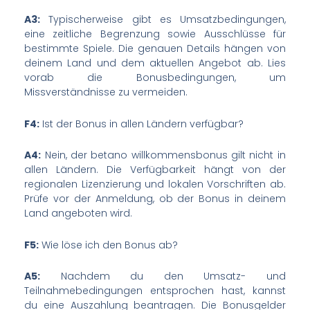
A3:
Typischerweise gibt es Umsatzbedingungen,
eine zeitliche Begrenzung sowie Ausschlüsse für
bestimmte Spiele. Die genauen Details hängen von
deinem Land und dem aktuellen Angebot ab. Lies
vorab die Bonusbedingungen, um
Missverständnisse zu vermeiden.
F4:
Ist der Bonus in allen Ländern verfügbar?
A4:
Nein, der betano willkommensbonus gilt nicht in
allen Ländern. Die Verfügbarkeit hängt von der
regionalen Lizenzierung und lokalen Vorschriften ab.
Prüfe vor der Anmeldung, ob der Bonus in deinem
Land angeboten wird.
F5:
Wie löse ich den Bonus ab?
A5:
Nachdem du den Umsatz- und
Teilnahmebedingungen entsprochen hast, kannst
du eine Auszahlung beantragen. Die Bonusgelder