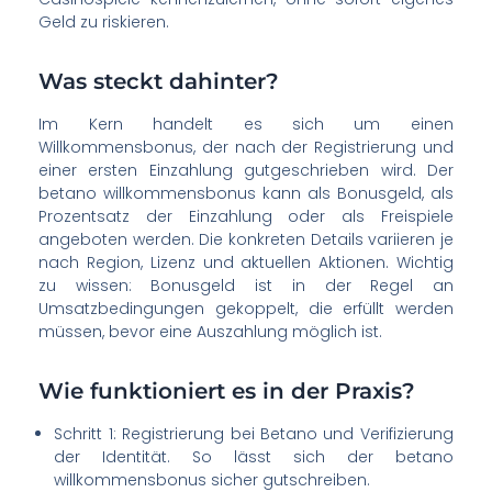
Geld zu riskieren.
Was steckt dahinter?
Im Kern handelt es sich um einen
Willkommensbonus, der nach der Registrierung und
einer ersten Einzahlung gutgeschrieben wird. Der
betano willkommensbonus kann als Bonusgeld, als
Prozentsatz der Einzahlung oder als Freispiele
angeboten werden. Die konkreten Details variieren je
nach Region, Lizenz und aktuellen Aktionen. Wichtig
zu wissen: Bonusgeld ist in der Regel an
Umsatzbedingungen gekoppelt, die erfüllt werden
müssen, bevor eine Auszahlung möglich ist.
Wie funktioniert es in der Praxis?
Schritt 1: Registrierung bei Betano und Verifizierung
der Identität. So lässt sich der betano
willkommensbonus sicher gutschreiben.