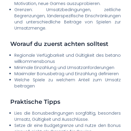
Motivation, neue Games auszuprobieren.
Grenzen: Umsatzbedingungen, zeitliche
Begrenzungen, länderspezifische Einschränkungen
und unterschiedliche Beiträge von Spielen zur
Umsatzmenge.
Worauf du zuerst achten solltest
Regionale Verfügbarkeit und Gültigkeit des betano
willkommensbonus
Minimale Einzahlung und Umsatzanforderungen
Maximaler Bonusbetrag und Einzahlung definieren
Welche Spiele zu welchem Anteil zum Umsatz
beitragen
Praktische Tipps
Lies die Bonusbedingungen sorgfältig, besonders
Umsatz, Gültigkeit und Ausschlüsse.
Setze dir eine Budgetgrenze und nutze den Bonus