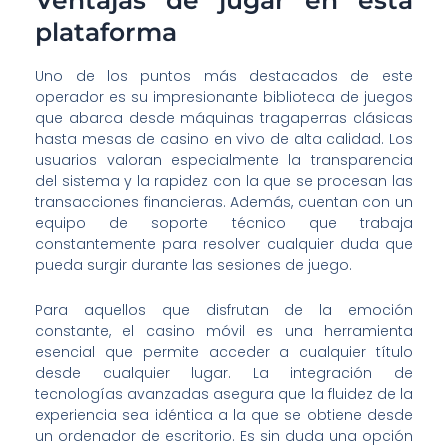
Ventajas de jugar en esta
plataforma
Uno de los puntos más destacados de este
operador es su impresionante biblioteca de juegos
que abarca desde máquinas tragaperras clásicas
hasta mesas de casino en vivo de alta calidad. Los
usuarios valoran especialmente la transparencia
del sistema y la rapidez con la que se procesan las
transacciones financieras. Además, cuentan con un
equipo de soporte técnico que trabaja
constantemente para resolver cualquier duda que
pueda surgir durante las sesiones de juego.
Para aquellos que disfrutan de la emoción
constante, el casino móvil es una herramienta
esencial que permite acceder a cualquier título
desde cualquier lugar. La integración de
tecnologías avanzadas asegura que la fluidez de la
experiencia sea idéntica a la que se obtiene desde
un ordenador de escritorio. Es sin duda una opción