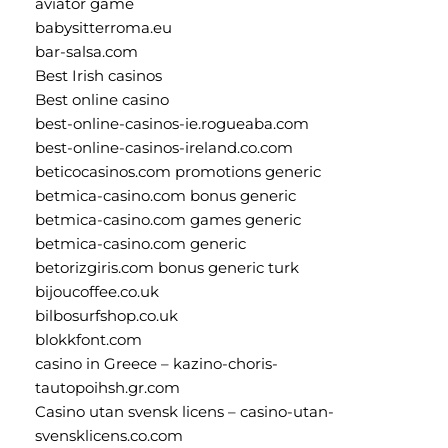
aviator game
babysitterroma.eu
bar-salsa.com
Best Irish casinos
Best online casino
best-online-casinos-ie.rogueaba.com
best-online-casinos-ireland.co.com
beticocasinos.com promotions generic
betmica-casino.com bonus generic
betmica-casino.com games generic
betmica-casino.com generic
betorizgiris.com bonus generic turk
bijoucoffee.co.uk
bilbosurfshop.co.uk
blokkfont.com
casino in Greece – kazino-choris-
tautopoihsh.gr.com
Casino utan svensk licens – casino-utan-
svensklicens.co.com