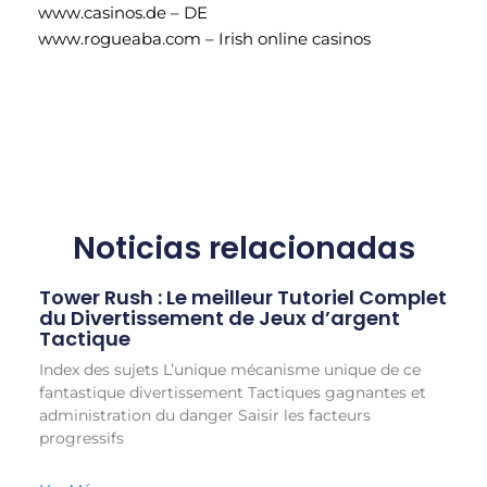
www.casinos.de – DE
www.rogueaba.com – Irish online casinos
Noticias relacionadas
Tower Rush : Le meilleur Tutoriel Complet
du Divertissement de Jeux d’argent
Tactique
Index des sujets L’unique mécanisme unique de ce
fantastique divertissement Tactiques gagnantes et
administration du danger Saisir les facteurs
progressifs