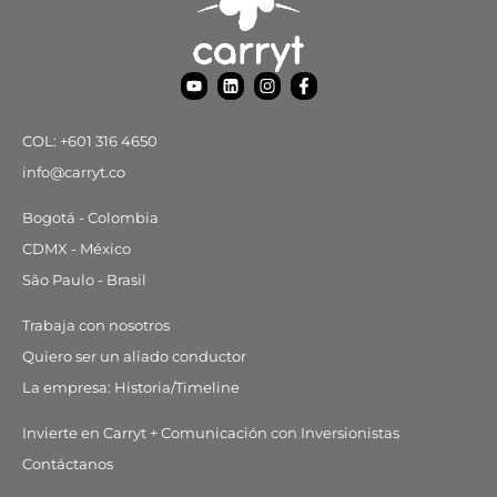
Y
L
I
F
o
i
n
a
u
n
s
c
t
k
t
e
COL: +601 316 4650
u
e
a
b
b
d
g
o
info@carryt.co
e
i
r
o
n
a
k
m
-
Bogotá - Colombia
f
CDMX - México
São Paulo - Brasil
Trabaja con nosotros
Quiero ser un aliado conductor
La empresa: Historia/Timeline
Invierte en Carryt + Comunicación con Inversionistas
Contáctanos