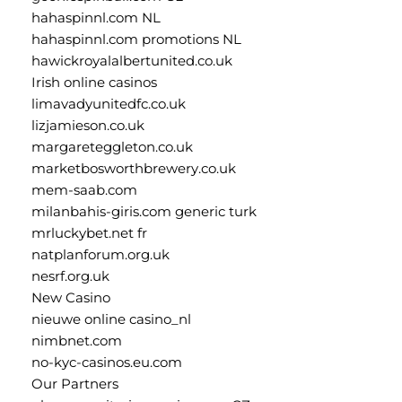
hahaspinnl.com NL
hahaspinnl.com promotions NL
hawickroyalalbertunited.co.uk
Irish online casinos
limavadyunitedfc.co.uk
lizjamieson.co.uk
margareteggleton.co.uk
marketbosworthbrewery.co.uk
mem-saab.com
milanbahis-giris.com generic turk
mrluckybet.net fr
natplanforum.org.uk
nesrf.org.uk
New Casino
nieuwe online casino_nl
nimbnet.com
no-kyc-casinos.eu.com
Our Partners