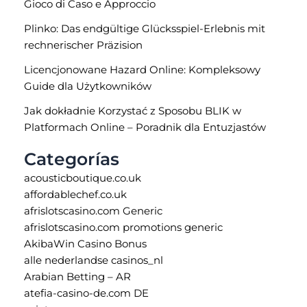
Gioco di Caso e Approccio
Plinko: Das endgültige Glücksspiel-Erlebnis mit
rechnerischer Präzision
Licencjonowane Hazard Online: Kompleksowy
Guide dla Użytkowników
Jak dokładnie Korzystać z Sposobu BLIK w
Platformach Online – Poradnik dla Entuzjastów
Categorías
acousticboutique.co.uk
affordablechef.co.uk
afrislotscasino.com Generic
afrislotscasino.com promotions generic
AkibaWin Casino Bonus
alle nederlandse casinos_nl
Arabian Betting – AR
atefia-casino-de.com DE