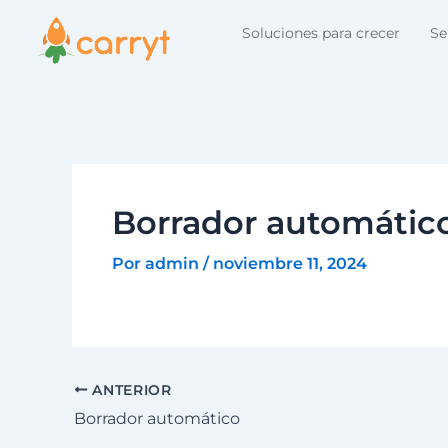
Ir
Navegación
Soluciones para crecer
Se
al
de
contenido
entradas
Borrador automátic
Por
admin
/
noviembre 11, 2024
ANTERIOR
Borrador automático