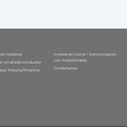
con nosotros
Invierte en Carryt + Comunicación
con Inversionistas
er un aliado conductor
Contáctanos
sa: Historia/Timeline