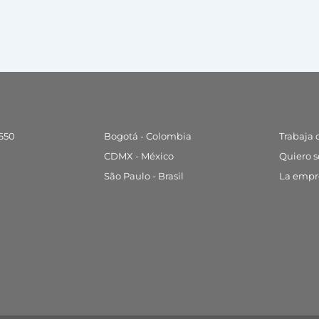
4650
Bogotá - Colombia
Trabaja 
CDMX - México
Quiero s
São Paulo - Brasil
La empre