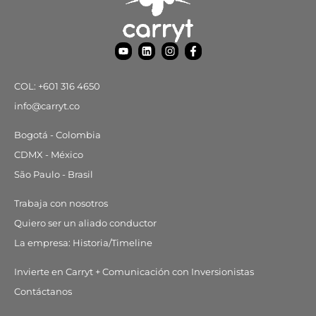
Y
L
I
F
o
i
n
a
u
n
s
c
t
k
t
e
COL: +601 316 4650
u
e
a
b
b
d
g
o
info@carryt.co
e
i
r
o
n
a
k
m
-
Bogotá - Colombia
f
CDMX - México
São Paulo - Brasil
Trabaja con nosotros
Quiero ser un aliado conductor
La empresa: Historia/Timeline
Invierte en Carryt + Comunicación con Inversionistas
Contáctanos