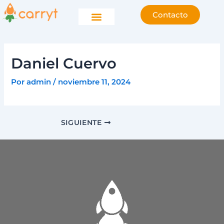
Ir
Navegación
Contacto
al
de
contenido
entradas
Daniel Cuervo
Por
admin
/
noviembre 11, 2024
SIGUIENTE